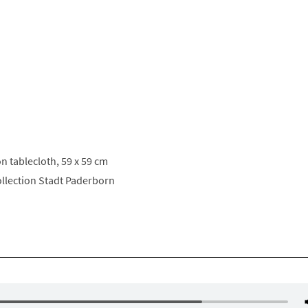
on tablecloth, 59 x 59 cm
llection Stadt Paderborn