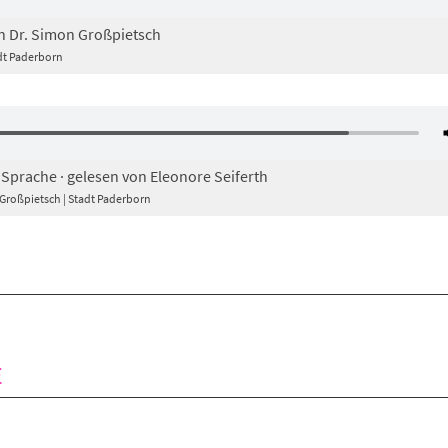
n Dr. Simon Großpietsch
adt Paderborn
 Sprache · gelesen von Eleonore Seiferth
n Großpietsch | Stadt Paderborn
E