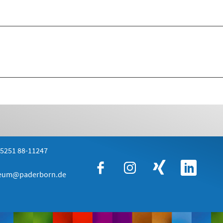
)5251 88
-11247
eum@paderborn.de