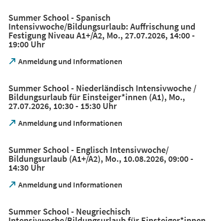
in
einem
Summer School - Spanisch
neuen
Intensivwoche/Bildungsurlaub: Auffrischung und
Tab)
Festigung Niveau A1+/A2, Mo., 27.07.2026, 14:00 -
19:00 Uhr
(Öffnet
Anmeldung und Informationen
in
einem
Summer School - Niederländisch Intensivwoche /
neuen
Bildungsurlaub für Einsteiger*innen (A1), Mo.,
Tab)
27.07.2026, 10:30 - 15:30 Uhr
(Öffnet
Anmeldung und Informationen
in
einem
Summer School - Englisch Intensivwoche/
neuen
Bildungsurlaub (A1+/A2), Mo., 10.08.2026, 09:00 -
Tab)
14:30 Uhr
(Öffnet
Anmeldung und Informationen
in
einem
Summer School - Neugriechisch
neuen
Intensivwoche/Bildungsurlaub für Einsteiger*innen