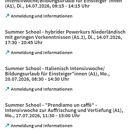
Intensivwoche/Bildungsurlaub für Einsteiger*innen
Tab)
(A1), Di., 14.07.2026, 09:15 - 14:15 Uhr
(Öffnet
Anmeldung und Informationen
in
einem
Summer School - hybrider Powerkurs Niederländisch
neuen
mit geringen Vorkenntnissen (A1.2), Di., 14.07.2026,
Tab)
17:30 - 20:45 Uhr
(Öffnet
Anmeldung und Informationen
in
einem
Summer School - Italienisch Intensivwoche/
neuen
Bildungsurlaub für Einsteiger*innen (A1), Mo.,
Tab)
20.07.2026, 08:30 - 14:30 Uhr
(Öffnet
Anmeldung und Informationen
in
einem
Summer School - "Prendiamo un caffè" -
neuen
Intensivwoche zur Auffrischung und Vertiefung (A1),
Tab)
Mo., 27.07.2026, 11:30 - 15:00 Uhr
(Öffnet
Anmeldung und Informationen