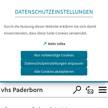
Inhalt anspringen
DATENSCHUTZEINSTELLUNGEN
Durch die Nutzung dieser Website erklären Sie sich damit
einverstanden, dass diese Seite Cookies verwendet.
(Öffnet
Mehr Infos
in
einem
Nur notwendige Cookies
neuen
Tab)
Datenschutzeinstellungen anpassen
Alle Cookies akzeptieren
Visuelle
vhs Paderborn
Assistenzsoftware
öffnen.