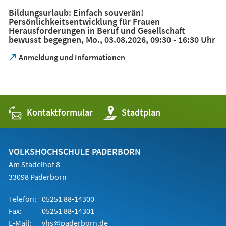
einem
Bildungsurlaub: Einfach souverän!
neuen
Persönlichkeitsentwicklung für Frauen
Tab)
Herausforderungen in Beruf und Gesellschaft
bewusst begegnen, Mo., 03.08.2026, 09:30 - 16:30 Uhr
(Öffnet
Anmeldung und Informationen
in
einem
neuen
Tab)
Kontaktformular
(Öffnet
Stadtplan
in
einem
neuen
Tab)
VOLKSHOCHSCHULE PADERBORN
Am Stadelhof 8
33098 Paderborn
Telefon:
05251 88-14300
Fax:
05251 88-14301
E-Mail:
vhs@paderborn.de