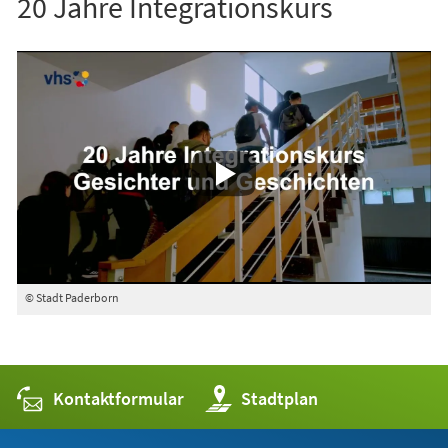
20 Jahre Integrationskurs
© Stadt Paderborn
Kontaktformular
(Öffnet
Stadtplan
in
einem