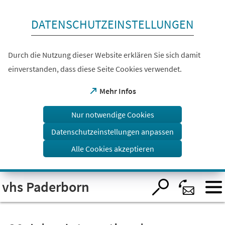
Inhalt anspringen
DATENSCHUTZEINSTELLUNGEN
Durch die Nutzung dieser Website erklären Sie sich damit
einverstanden, dass diese Seite Cookies verwendet.
(Öffnet
Mehr Infos
in
einem
Nur notwendige Cookies
neuen
Tab)
Datenschutzeinstellungen anpassen
Alle Cookies akzeptieren
Visuelle
vhs Paderborn
Assistenzsoftware
öffnen.