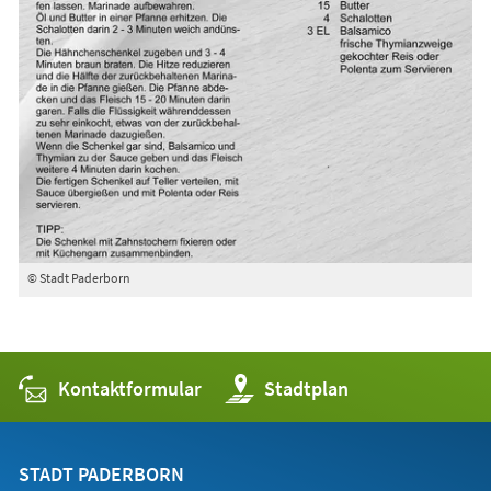
© Stadt Paderborn
Kontaktformular
(Öffnet
Stadtplan
in
einem
neuen
Tab)
STADT PADERBORN