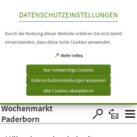
Inhalt anspringen
DATENSCHUTZEINSTELLUNGEN
Durch die Nutzung dieser Website erklären Sie sich damit
einverstanden, dass diese Seite Cookies verwendet.
(Öffnet
Mehr Infos
in
einem
Nur notwendige Cookies
neuen
Tab)
Datenschutzeinstellungen anpassen
Alle Cookies akzeptieren
Wochenmarkt
Visuelle
Assistenzsoftware
öffnen.
Paderborn