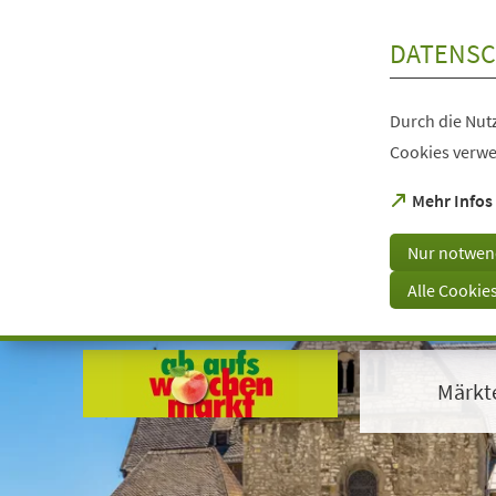
Inhalt anspringen
DATENSC
Durch die Nutz
Cookies verwe
(Öffnet
Mehr Infos
in
einem
Nur notwen
neuen
Tab)
Alle Cookie
Visuelle
Assistenzsoftware
öffnen.
Märkt
Mit
der
Tastatur
erreichbar
über
ALT