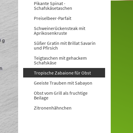
Pikante Spinat -
Schafskäsetaschen
Preiselbeer-Parfait
Schweinerückensteak mit
Aprikosenkruste
Süßer Gratin mit Brillat Savarin
und Pfirsich
Teigtaschen mit gehackem
Schafskäse
Tropische Zabaione für Obst
Geeiste Trauben mit Sabayon
Obst vom Grill als fruchtige
Beilage
Zitronenhähnchen