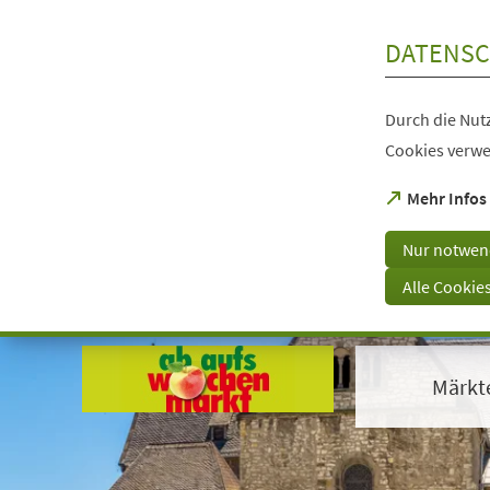
Inhalt anspringen
DATENSC
Durch die Nutz
Cookies verwe
(Öffnet
Mehr Infos
in
einem
Nur notwen
neuen
Tab)
Alle Cookie
Visuelle
Assistenzsoftware
öffnen.
Märkt
Mit
der
Tastatur
erreichbar
über
ALT