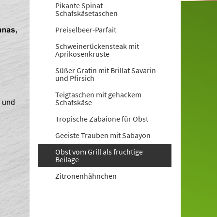
Pikante Spinat -
Schafskäsetaschen
Preiselbeer-Parfait
Schweinerückensteak mit
Aprikosenkruste
Süßer Gratin mit Brillat Savarin
und Pfirsich
Teigtaschen mit gehackem
Schafskäse
Tropische Zabaione für Obst
Geeiste Trauben mit Sabayon
Obst vom Grill als fruchtige
Beilage
Zitronenhähnchen