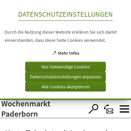
Inhalt anspringen
DATENSCHUTZEINSTELLUNGEN
Durch die Nutzung dieser Website erklären Sie sich damit
einverstanden, dass diese Seite Cookies verwendet.
(Öffnet
Mehr Infos
in
einem
Nur notwendige Cookies
neuen
Tab)
Datenschutzeinstellungen anpassen
Alle Cookies akzeptieren
Wochenmarkt
Visuelle
Assistenzsoftware
öffnen.
Paderborn