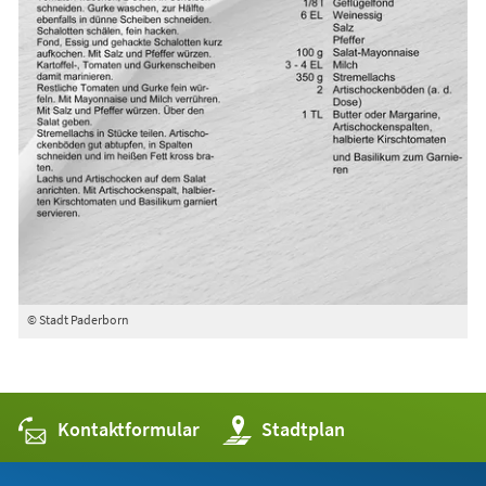
© Stadt Paderborn
Kontaktformular
(Öffnet
Stadtplan
in
einem