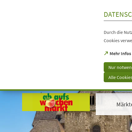
Inhalt anspringen
DATENSC
Durch die Nutz
Cookies verwe
(Öffnet
Mehr Infos
in
einem
Nur notwen
neuen
Tab)
Alle Cookie
Visuelle
Assistenzsoftware
öffnen.
Märkt
Mit
der
Tastatur
erreichbar
über
ALT