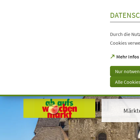
Inhalt anspringen
DATENSC
Durch die Nutz
Cookies verwe
(Öffnet
Mehr Infos
in
einem
Nur notwen
neuen
Tab)
Alle Cookie
Visuelle
Assistenzsoftware
öffnen.
Märkt
Mit
der
Tastatur
erreichbar
über
ALT