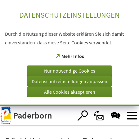
Inhalt anspringen
DATENSCHUTZEINSTELLUNGEN
Durch die Nutzung dieser Website erklären Sie sich damit
einverstanden, dass diese Seite Cookies verwendet.
(Öffnet
Mehr Infos
in
einem
Nur notwendige Cookies
neuen
Tab)
Datenschutzeinstellungen anpassen
Alle Cookies akzeptieren
Visuelle
Paderborn
Assistenzsoftware
öffnen.