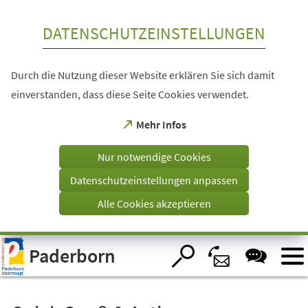
Inhalt anspringen
DATENSCHUTZEINSTELLUNGEN
Durch die Nutzung dieser Website erklären Sie sich damit
einverstanden, dass diese Seite Cookies verwendet.
(Öffnet
Mehr Infos
in
einem
Nur notwendige Cookies
neuen
Tab)
Datenschutzeinstellungen anpassen
Alle Cookies akzeptieren
Visuelle
Paderborn
Assistenzsoftware
öffnen.