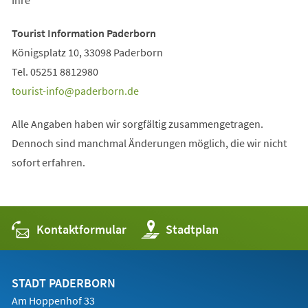
Tab)
Tourist Information Paderborn
Königsplatz 10, 33098 Paderborn
Tel. 05251 8812980
tourist-info
paderborn
de
Alle Angaben haben wir sorgfältig zusammengetragen.
Dennoch sind manchmal Änderungen möglich, die wir nicht
sofort erfahren.
Kontaktformular
(Öffnet
Stadtplan
in
einem
neuen
Tab)
STADT PADERBORN
Am Hoppenhof 33