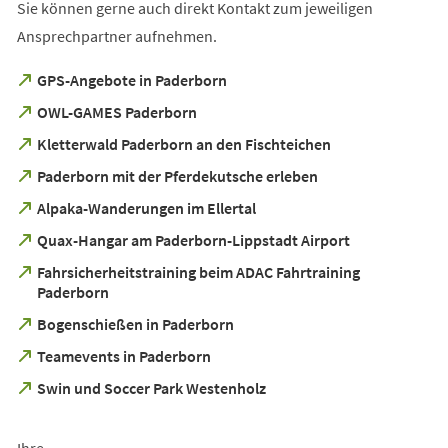
Sie können gerne auch direkt Kontakt zum jeweiligen
Ansprechpartner aufnehmen.
(Öffnet
GPS-Angebote in Paderborn
in
(Öffnet
OWL-GAMES Paderborn
einem
in
neuen
(Öffnet
Kletterwald Paderborn an den Fischteichen
einem
Tab)
in
neuen
(Öffnet
Paderborn mit der Pferdekutsche erleben
einem
Tab)
in
neuen
(Öffnet
Alpaka-Wanderungen im Ellertal
einem
Tab)
in
neuen
(Öffnet
Quax-Hangar am Paderborn-Lippstadt Airport
einem
Tab)
in
neuen
Fahrsicherheitstraining beim ADAC Fahrtraining
einem
Tab)
(Öffnet
Paderborn
neuen
in
Tab)
(Öffnet
Bogenschießen in Paderborn
einem
in
neuen
(Öffnet
Teamevents in Paderborn
einem
Tab)
in
neuen
(Öffnet
Swin und Soccer Park Westenholz
einem
Tab)
in
neuen
einem
Tab)
neuen
Ihre