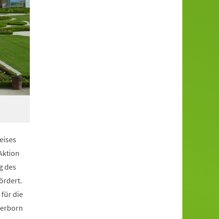
eises
Aktion
g des
ördert.
 für die
derborn