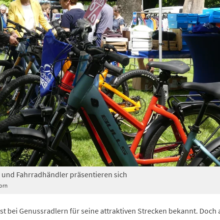
 und Fahrradhändler präsentieren sich
orn
st bei Genussradlern für seine attraktiven Strecken bekannt. Doch