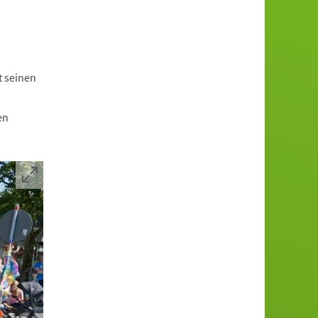
t seinen
en