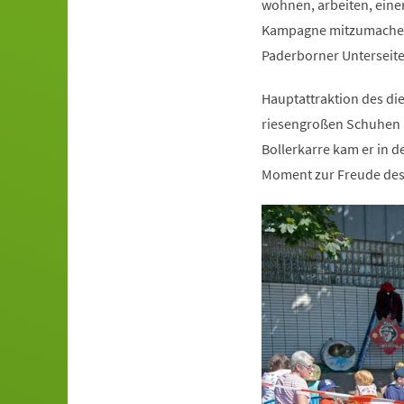
wohnen, arbeiten, eine
Kampagne mitzumachen u
(Öffnet
Paderborner Unterseit
in
Hauptattraktion des die
einem
riesengroßen Schuhen u
neuen
Bollerkarre kam er in d
Tab)
Moment zur Freude des