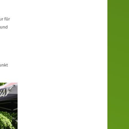
ur für
Rund
unkt