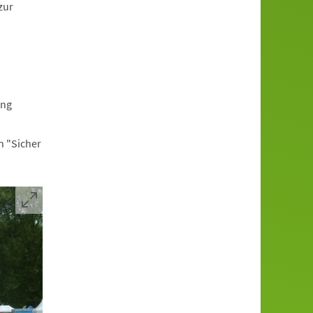
zur
ung
n "Sicher