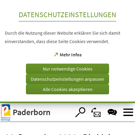
Inhalt anspringen
DATENSCHUTZEINSTELLUNGEN
Durch die Nutzung dieser Website erklären Sie sich damit
einverstanden, dass diese Seite Cookies verwendet.
(Öffnet
Mehr Infos
in
einem
Nur notwendige Cookies
neuen
Tab)
Datenschutzeinstellungen anpassen
Alle Cookies akzeptieren
Visuelle
Paderborn
Assistenzsoftware
öffnen.