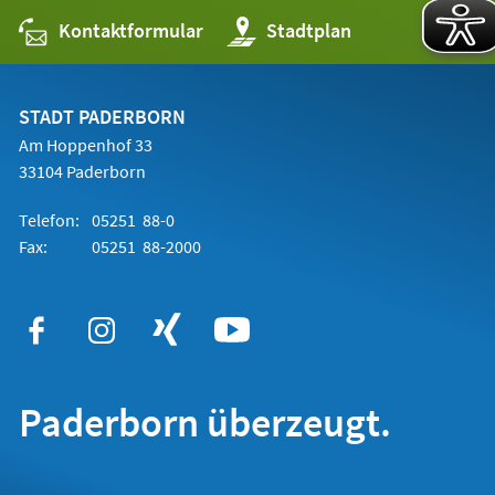
Kontaktformular
(Öffnet
Stadtplan
in
einem
neuen
Tab)
STADT PADERBORN
Am Hoppenhof 33
33104 Paderborn
Telefon:
05251 88-0
Fax:
05251 88-2000
Paderborn überzeugt.