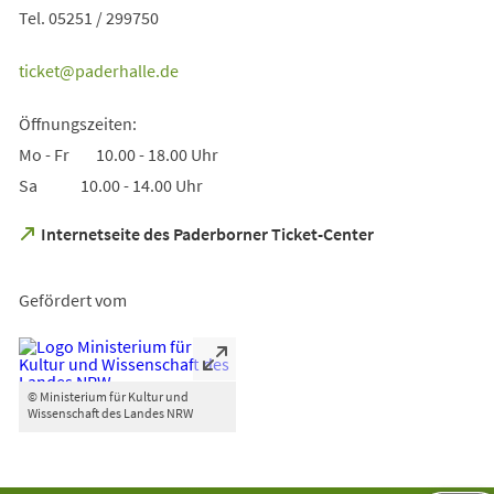
Tel. 05251 / 299750
ticket
paderhalle
de
Öffnungszeiten:
Mo - Fr 10.00 - 18.00 Uhr
Sa 10.00 - 14.00 Uhr
(Öffnet
Internetseite des Paderborner Ticket-Center
in
einem
neuen
Gefördert vom
Tab)
© Ministerium für Kultur und
Wissenschaft des Landes NRW