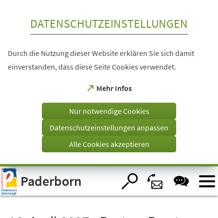
Inhalt anspringen
DATENSCHUTZEINSTELLUNGEN
Durch die Nutzung dieser Website erklären Sie sich damit
einverstanden, dass diese Seite Cookies verwendet.
(Öffnet
Mehr Infos
in
einem
Nur notwendige Cookies
neuen
Tab)
Datenschutzeinstellungen anpassen
Alle Cookies akzeptieren
Visuelle
Paderborn
Assistenzsoftware
öffnen.