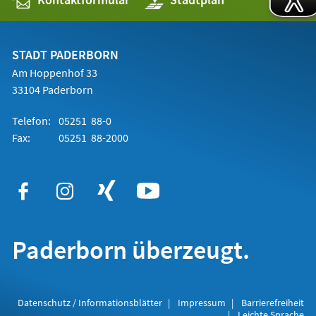
in
einem
neuen
Tab)
STADT PADERBORN
Am Hoppenhof 33
33104 Paderborn
Telefon:
05251 88-0
Fax:
05251 88-2000
Paderborn überzeugt.
Datenschutz / Informationsblätter
Impressum
Barrierefreiheit
Leichte Sprache