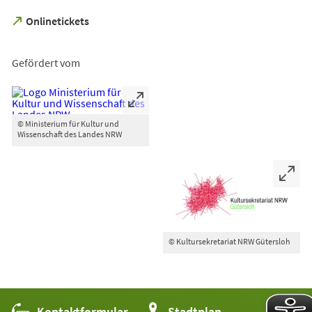
(Öffnet
Onlinetickets
in
einem
neuen
Gefördert vom
Tab)
© Ministerium für Kultur und
Wissenschaft des Landes NRW
© Kultursekretariat NRW Gütersloh
Kontaktformular
(Öffnet
Stadtplan