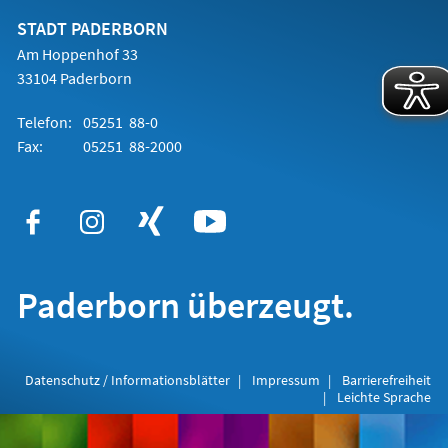
neuen
Tab)
STADT PADERBORN
Am Hoppenhof 33
33104 Paderborn
Telefon:
05251 88-0
Fax:
05251 88-2000
Paderborn überzeugt.
Datenschutz / Informationsblätter
Impressum
Barrierefreiheit
Leichte Sprache