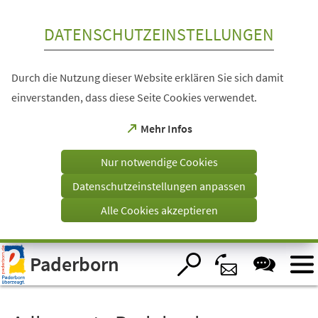
Inhalt anspringen
DATENSCHUTZEINSTELLUNGEN
Durch die Nutzung dieser Website erklären Sie sich damit
einverstanden, dass diese Seite Cookies verwendet.
(Öffnet
Mehr Infos
in
einem
Nur notwendige Cookies
neuen
Tab)
Datenschutzeinstellungen anpassen
Alle Cookies akzeptieren
Visuelle
Paderborn
Assistenzsoftware
öffnen.