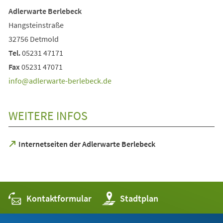
Adlerwarte Berlebeck
Hangsteinstraße
32756 Detmold
Tel.
05231 47171
Fax
05231 47071
info
adlerwarte-berlebeck
de
WEITERE INFOS
(Öffnet
Internetseiten der Adlerwarte Berlebeck
in
einem
neuen
Tab)
Kontaktformular
(Öffnet
Stadtplan
in
einem