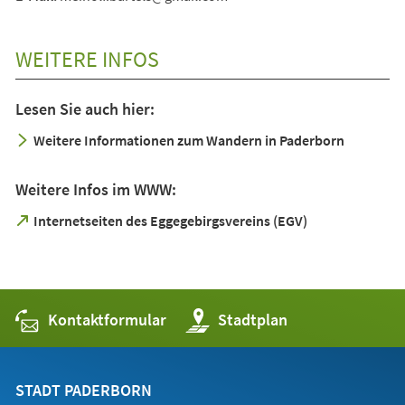
WEITERE INFOS
Lesen Sie auch hier:
Weitere Informationen zum Wandern in Paderborn
Weitere Infos im WWW:
(Öffnet
Internetseiten des Eggegebirgsvereins (EGV)
in
einem
neuen
Tab)
Kontaktformular
(Öffnet
Stadtplan
in
einem
neuen
Tab)
STADT PADERBORN