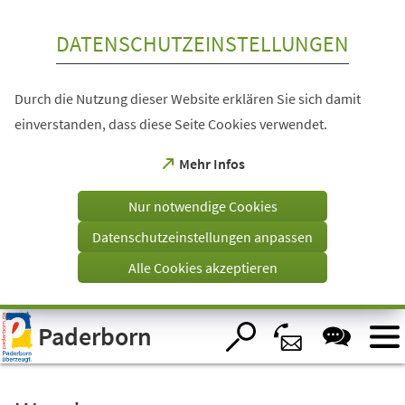
Inhalt anspringen
DATENSCHUTZEINSTELLUNGEN
Durch die Nutzung dieser Website erklären Sie sich damit
einverstanden, dass diese Seite Cookies verwendet.
(Öffnet
Mehr Infos
in
einem
Nur notwendige Cookies
neuen
Tab)
Datenschutzeinstellungen anpassen
Alle Cookies akzeptieren
Visuelle
Paderborn
Assistenzsoftware
öffnen.