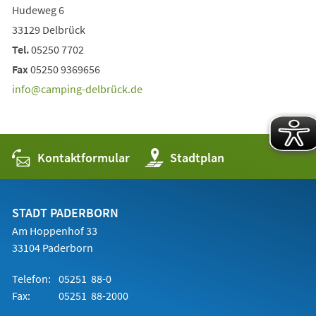
Hudeweg 6
33129 Delbrück
Tel.
05250 7702
Fax
05250 9369656
info
camping-delbrück
de
Kontaktformular
(Öffnet
Stadtplan
in
einem
neuen
Tab)
STADT PADERBORN
Am Hoppenhof 33
33104 Paderborn
Telefon:
05251 88-0
Fax:
05251 88-2000