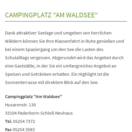
in
einem
neuen
CAMPINGPLATZ "AM WALDSEE"
Tab)
Dank attraktiver Seelage und umgeben von herrlichen
Wäldern können Sie Ihre Klassenfahrt in Ruhe genießen und
bei einem Spaziergang um den See die Lasten des
Schulalltags vergessen. Abgerundet wird das Angebot durch
eine Gaststätte, in der Sie ein umfangreiches Angebot an
Speisen und Getränken erhalten. Ein Highlight ist die
Sonnenterrasse mit direktem Blick auf den See.
Campingplatz "A
m Waldsee"
Husarenstr. 130
33104 Paderborn-Schloß Neuhaus
Tel.
05254 7372
Fax
05254 3583