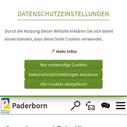
Inhalt anspringen
DATENSCHUTZEINSTELLUNGEN
Durch die Nutzung dieser Website erklären Sie sich damit
einverstanden, dass diese Seite Cookies verwendet.
(Öffnet
Mehr Infos
in
einem
Nur notwendige Cookies
neuen
Tab)
Datenschutzeinstellungen anpassen
Alle Cookies akzeptieren
Visuelle
Paderborn
Assistenzsoftware
öffnen.