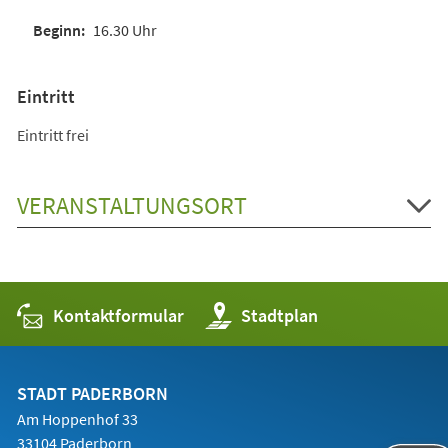
16.30 Uhr
Eintritt
Eintritt frei
VERANSTALTUNGSORT
Kontaktformular
(Öffnet
Stadtplan
in
einem
neuen
Tab)
STADT PADERBORN
Am Hoppenhof 33
33104 Paderborn