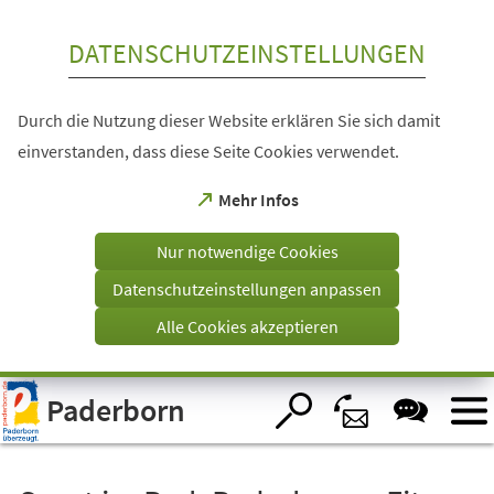
Inhalt anspringen
DATENSCHUTZEINSTELLUNGEN
Durch die Nutzung dieser Website erklären Sie sich damit
einverstanden, dass diese Seite Cookies verwendet.
(Öffnet
Mehr Infos
in
einem
Nur notwendige Cookies
neuen
Tab)
Datenschutzeinstellungen anpassen
Alle Cookies akzeptieren
Visuelle
Paderborn
Assistenzsoftware
öffnen.