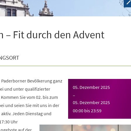
n – Fit durch den Advent
NGSORT
ie Paderborner Bevölkerung ganz
05. Dezember 2025
ei und unter qualifizierter
–
. Kommen Sie vom 02. bis zum
05. Dezember 2025
i und seien Sie mit uns in der
00:00
bis
23:59
aktiv. Jeden Dienstag und
17:30 Uhr
Angebote auf der