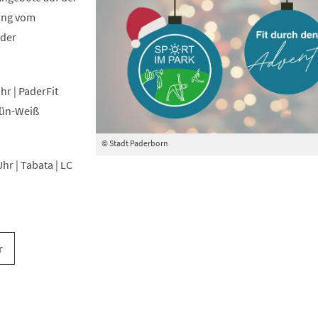
ang vom
 der
hr | PaderFit
rün-Weiß
© Stadt Paderborn
hr | Tabata | LC
r