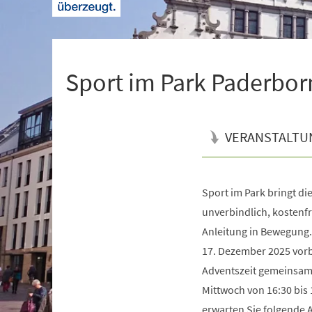
+
1
Sport im Park Paderbor
VERANSTALTU
Sport im Park bringt d
Veranstaltungsinformationen
unverbindlich, kostenfr
Anleitung in Bewegung
17. Dezember 2025 vorbe
Adventszeit gemeinsam 
Mittwoch von 16:30 bis 
erwarten Sie folgende 