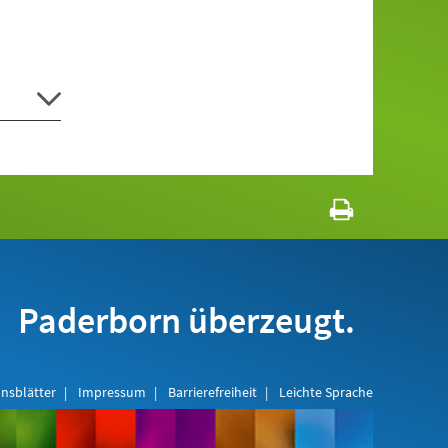
Paderborn überzeugt.
nsblätter
Impressum
Barrierefreiheit
Leichte Sprache