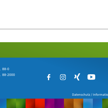
 88-0
 88-2000
Datenschutz / Informatio