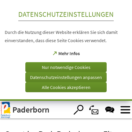
Inhalt anspringen
DATENSCHUTZEINSTELLUNGEN
Durch die Nutzung dieser Website erklären Sie sich damit
einverstanden, dass diese Seite Cookies verwendet.
(Öffnet
Mehr Infos
in
einem
Nur notwendige Cookies
neuen
Tab)
Datenschutzeinstellungen anpassen
Alle Cookies akzeptieren
Visuelle
Paderborn
Assistenzsoftware
öffnen.