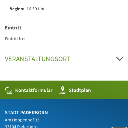
16.30 Uhr
Eintritt
Eintritt frei
VERANSTALTUNGSORT
Kontaktformular
(Öffnet
Stadtplan
in
einem
neuen
Tab)
STADT PADERBORN
Am Hoppenhof 33
33104 Paderborn