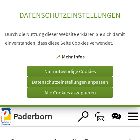
Inhalt anspringen
DATENSCHUTZEINSTELLUNGEN
Durch die Nutzung dieser Website erklären Sie sich damit
einverstanden, dass diese Seite Cookies verwendet.
(Öffnet
Mehr Infos
in
einem
Nur notwendige Cookies
neuen
Tab)
Datenschutzeinstellungen anpassen
Alle Cookies akzeptieren
Visuelle
Paderborn
Assistenzsoftware
öffnen.