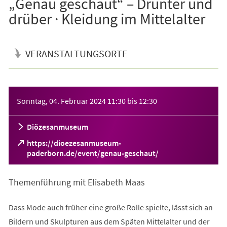
„Genau geschaut“ – Drunter und
drüber · Kleidung im Mittelalter
VERANSTALTUNGSORTE
Veranstaltungsinformationen
Sonntag, 04. Februar 2024
11:30
bis
12:30
Diözesanmuseum
https://dioezesanmuseum-
(Öffnet
paderborn.de/event/genau-geschaut/
in
einem
Themenführung mit Elisabeth Maas
neuen
Tab)
Dass Mode auch früher eine große Rolle spielte, lässt sich an
Bildern und Skulpturen aus dem Späten Mittelalter und der