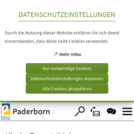
Inhalt anspringen
DATENSCHUTZEINSTELLUNGEN
Durch die Nutzung dieser Website erklären Sie sich damit
einverstanden, dass diese Seite Cookies verwendet.
(Öffnet
Mehr Infos
in
einem
Nur notwendige Cookies
neuen
Tab)
Datenschutzeinstellungen anpassen
Alle Cookies akzeptieren
Visuelle
Paderborn
Assistenzsoftware
öffnen.