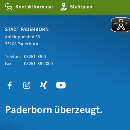
Kontaktformular
(Öffnet
Stadtplan
in
einem
neuen
Tab)
STADT PADERBORN
Am Hoppenhof 33
33104 Paderborn
Telefon:
05251 88-0
Fax:
05251 88-2000
Paderborn überzeugt.