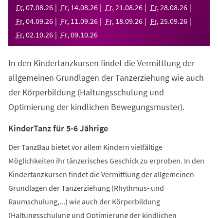
neuen
Fr
,
07
.
08
.
26
Fr
,
14
.
08
.
26
Fr
,
21
.
08
.
26
Fr
,
28
.
08
.
26
Tab)
Fr
,
04
.
09
.
26
Fr
,
11
.
09
.
26
Fr
,
18
.
09
.
26
Fr
,
25
.
09
.
26
Fr
,
02
.
10
.
26
Fr
,
09
.
10
.
26
In den Kindertanzkursen findet die Vermittlung der
allgemeinen Grundlagen der Tanzerziehung wie auch
der Körperbildung (Haltungsschulung und
Optimierung der kindlichen Bewegungsmuster).
KinderTanz für 5-6 Jährige
Der TanzBau bietet vor allem Kindern vielfältige
Möglichkeiten ihr tänzerisches Geschick zu erproben. In den
Kindertanzkursen findet die Vermittlung der allgemeinen
Grundlagen der Tanzerziehung (Rhythmus- und
Raumschulung,...) wie auch der Körperbildung
(Haltungsschulung und Optimierung der kindlichen