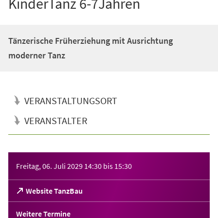
KinderTanz 6-7Jahren
Tänzerische Früherziehung mit Ausrichtung
moderner Tanz
VERANSTALTUNGSORT
VERANSTALTER
Veranstaltungsinformationen
Freitag, 06. Juli 2029
14:30
bis
15:30
(Öffnet
Website TanzBau
in
einem
Weitere Termine