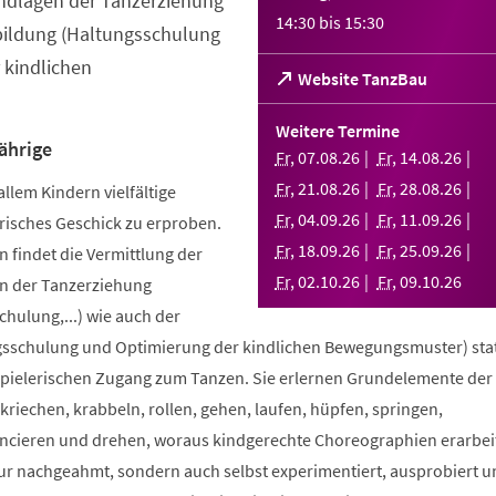
ndlagen der Tanzerziehung
14:30
bis
15:30
bildung (Haltungsschulung
 kindlichen
(Öffnet
Website TanzBau
in
einem
Weitere Termine
neuen
ährige
Fr
,
07
.
08
.
26
Fr
,
14
.
08
.
26
Tab)
Fr
,
21
.
08
.
26
Fr
,
28
.
08
.
26
allem Kindern vielfältige
Fr
,
04
.
09
.
26
Fr
,
11
.
09
.
26
risches Geschick zu erproben.
Fr
,
18
.
09
.
26
Fr
,
25
.
09
.
26
 findet die Vermittlung der
Fr
,
02
.
10
.
26
Fr
,
09
.
10
.
26
n der Tanzerziehung
ulung,...) wie auch der
sschulung und Optimierung der kindlichen Bewegungsmuster) stat
spielerischen Zugang zum Tanzen. Sie erlernen Grundelemente der
riechen, krabbeln, rollen, gehen, laufen, hüpfen, springen,
ncieren und drehen, woraus kindgerechte Choreographien erarbei
nur nachgeahmt, sondern auch selbst experimentiert, ausprobiert u