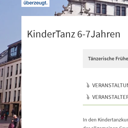
+
1
KinderTanz 6-7Jahren
Tänzerische Früh
VERANSTALTU
VERANSTALTE
In den Kindertanzkur
Veranstaltungsinformationen