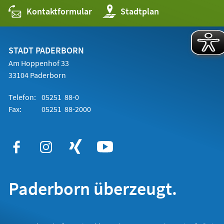
Kontaktformular
(Öffnet
Stadtplan
in
einem
neuen
Tab)
STADT PADERBORN
Am Hoppenhof 33
33104 Paderborn
Telefon:
05251 88-0
Fax:
05251 88-2000
Paderborn überzeugt.