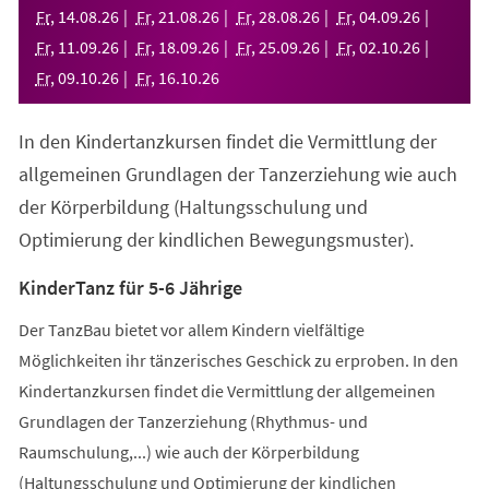
neuen
Fr
,
14
.
08
.
26
Fr
,
21
.
08
.
26
Fr
,
28
.
08
.
26
Fr
,
04
.
09
.
26
Tab)
Fr
,
11
.
09
.
26
Fr
,
18
.
09
.
26
Fr
,
25
.
09
.
26
Fr
,
02
.
10
.
26
Fr
,
09
.
10
.
26
Fr
,
16
.
10
.
26
In den Kindertanzkursen findet die Vermittlung der
allgemeinen Grundlagen der Tanzerziehung wie auch
der Körperbildung (Haltungsschulung und
Optimierung der kindlichen Bewegungsmuster).
KinderTanz für 5-6 Jährige
Der TanzBau bietet vor allem Kindern vielfältige
Möglichkeiten ihr tänzerisches Geschick zu erproben. In den
Kindertanzkursen findet die Vermittlung der allgemeinen
Grundlagen der Tanzerziehung (Rhythmus- und
Raumschulung,...) wie auch der Körperbildung
(Haltungsschulung und Optimierung der kindlichen