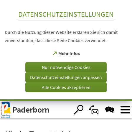
Inhalt anspringen
DATENSCHUTZEINSTELLUNGEN
Durch die Nutzung dieser Website erklären Sie sich damit
einverstanden, dass diese Seite Cookies verwendet.
(Öffnet
Mehr Infos
in
einem
Nur notwendige Cookies
neuen
Tab)
Datenschutzeinstellungen anpassen
Alle Cookies akzeptieren
Visuelle
Paderborn
Assistenzsoftware
öffnen.