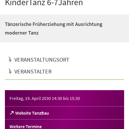
KinderTanz 6-7Jahren
Tänzerische Früherziehung mit Ausrichtung
moderner Tanz
VERANSTALTUNGSORT
VERANSTALTER
Veranstaltungsinformationen
Freitag, 19. April 2030
14:30
bis
15:30
(Öffnet
Website TanzBau
in
einem
Weitere Termine