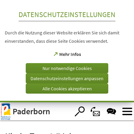
Inhalt anspringen
DATENSCHUTZEINSTELLUNGEN
Durch die Nutzung dieser Website erklären Sie sich damit
einverstanden, dass diese Seite Cookies verwendet.
(Öffnet
Mehr Infos
in
einem
Nur notwendige Cookies
neuen
Tab)
Datenschutzeinstellungen anpassen
Alle Cookies akzeptieren
Visuelle
Paderborn
Assistenzsoftware
öffnen.