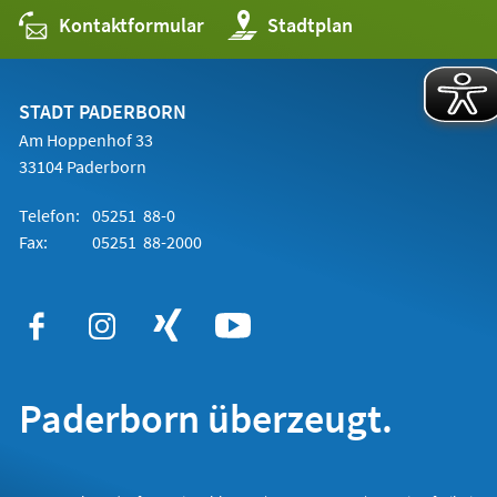
Kontaktformular
(Öffnet
Stadtplan
in
einem
neuen
Tab)
STADT PADERBORN
Am Hoppenhof 33
33104 Paderborn
Telefon:
05251 88-0
Fax:
05251 88-2000
Paderborn überzeugt.