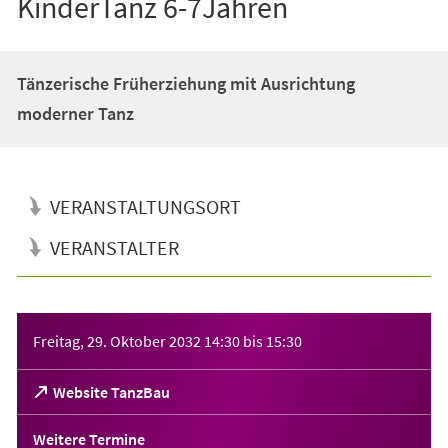
KinderTanz 6-7Jahren
Tänzerische Früherziehung mit Ausrichtung
moderner Tanz
VERANSTALTUNGSORT
VERANSTALTER
Veranstaltungsinformationen
Freitag, 29. Oktober 2032
14:30
bis
15:30
(Öffnet
Website TanzBau
in
einem
Weitere Termine