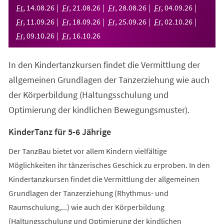
neuen
Fr
,
14
.
08
.
26
Fr
,
21
.
08
.
26
Fr
,
28
.
08
.
26
Fr
,
04
.
09
.
26
Tab)
Fr
,
11
.
09
.
26
Fr
,
18
.
09
.
26
Fr
,
25
.
09
.
26
Fr
,
02
.
10
.
26
Fr
,
09
.
10
.
26
Fr
,
16
.
10
.
26
In den Kindertanzkursen findet die Vermittlung der
allgemeinen Grundlagen der Tanzerziehung wie auch
der Körperbildung (Haltungsschulung und
Optimierung der kindlichen Bewegungsmuster).
KinderTanz für 5-6 Jährige
Der TanzBau bietet vor allem Kindern vielfältige
Möglichkeiten ihr tänzerisches Geschick zu erproben. In den
Kindertanzkursen findet die Vermittlung der allgemeinen
Grundlagen der Tanzerziehung (Rhythmus- und
Raumschulung,...) wie auch der Körperbildung
(Haltungsschulung und Optimierung der kindlichen