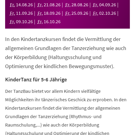
neuen
Fr
,
14
.
08
.
26
Fr
,
21
.
08
.
26
Fr
,
28
.
08
.
26
Fr
,
04
.
09
.
26
Tab)
Fr
,
11
.
09
.
26
Fr
,
18
.
09
.
26
Fr
,
25
.
09
.
26
Fr
,
02
.
10
.
26
Fr
,
09
.
10
.
26
Fr
,
16
.
10
.
26
In den Kindertanzkursen findet die Vermittlung der
allgemeinen Grundlagen der Tanzerziehung wie auch
der Körperbildung (Haltungsschulung und
Optimierung der kindlichen Bewegungsmuster).
KinderTanz für 5-6 Jährige
Der TanzBau bietet vor allem Kindern vielfältige
Möglichkeiten ihr tänzerisches Geschick zu erproben. In den
Kindertanzkursen findet die Vermittlung der allgemeinen
Grundlagen der Tanzerziehung (Rhythmus- und
Raumschulung,...) wie auch der Körperbildung
(Haltungsschulung und Optimierung der kindlichen