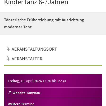
KinderTanz 6-7Jahren
Tänzerische Früherziehung mit Ausrichtung
moderner Tanz
VERANSTALTUNGSORT
VERANSTALTER
Veranstaltungsinformationen
Freitag, 10. April 2026
14:30
bis
15:30
(Öffnet
Website TanzBau
in
einem
Weitere Termine