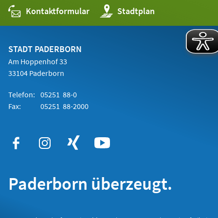
Kontaktformular
(Öffnet
Stadtplan
in
einem
neuen
Tab)
STADT PADERBORN
Am Hoppenhof 33
33104 Paderborn
Telefon:
05251 88-0
Fax:
05251 88-2000
Paderborn überzeugt.