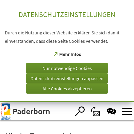
Inhalt anspringen
DATENSCHUTZEINSTELLUNGEN
Durch die Nutzung dieser Website erklären Sie sich damit
einverstanden, dass diese Seite Cookies verwendet.
(Öffnet
Mehr Infos
in
einem
Nur notwendige Cookies
neuen
Tab)
Datenschutzeinstellungen anpassen
Alle Cookies akzeptieren
Visuelle
Paderborn
Assistenzsoftware
öffnen.