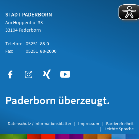
einem
neuen
Tab)
STADT PADERBORN
Am Hoppenhof 33
33104 Paderborn
Telefon:
05251 88-0
Fax:
05251 88-2000
Paderborn überzeugt.
Datenschutz / Informationsblätter
Impressum
Barrierefreiheit
Leichte Sprache