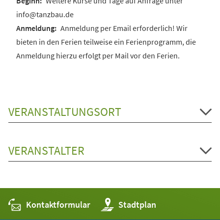
Weitere Kurse und Tage auf Anfrage unter
info@tanzbau.de
Anmeldung per Email erforderlich! Wir
bieten in den Ferien teilweise ein Ferienprogramm, die
Anmeldung hierzu erfolgt per Mail vor den Ferien.
VERANSTALTUNGSORT
VERANSTALTER
Kontaktformular
(Öffnet
Stadtplan
in