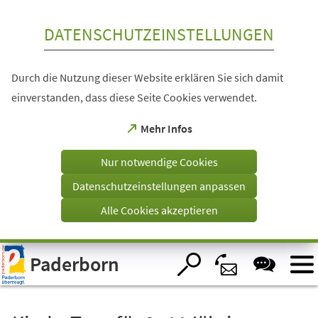
Inhalt anspringen
DATENSCHUTZEINSTELLUNGEN
Durch die Nutzung dieser Website erklären Sie sich damit
einverstanden, dass diese Seite Cookies verwendet.
(Öffnet
Mehr Infos
in
einem
Nur notwendige Cookies
neuen
Tab)
Datenschutzeinstellungen anpassen
Alle Cookies akzeptieren
Visuelle
Paderborn
Assistenzsoftware
öffnen.