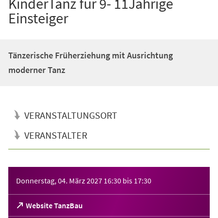
KinderTanz für 9- 11Jährige
Einsteiger
Tänzerische Früherziehung mit Ausrichtung
moderner Tanz
VERANSTALTUNGSORT
VERANSTALTER
Veranstaltungsinformationen
Donnerstag, 04. März 2027
16:30
bis
17:30
(Öffnet
Website TanzBau
in