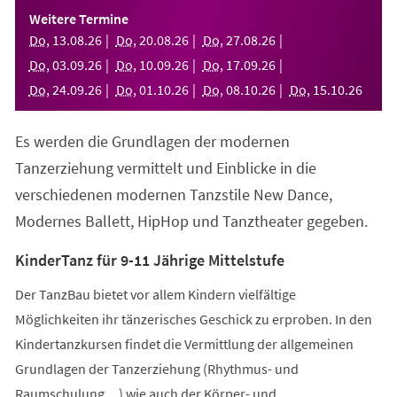
einem
Weitere Termine
neuen
Do
,
13
.
08
.
26
Do
,
20
.
08
.
26
Do
,
27
.
08
.
26
Tab)
Do
,
03
.
09
.
26
Do
,
10
.
09
.
26
Do
,
17
.
09
.
26
Do
,
24
.
09
.
26
Do
,
01
.
10
.
26
Do
,
08
.
10
.
26
Do
,
15
.
10
.
26
Es werden die Grundlagen der modernen
Tanzerziehung vermittelt und Einblicke in die
verschiedenen modernen Tanzstile New Dance,
Modernes Ballett, HipHop und Tanztheater gegeben.
KinderTanz für 9-11 Jährige Mittelstufe
Der TanzBau bietet vor allem Kindern vielfältige
Möglichkeiten ihr tänzerisches Geschick zu erproben. In den
Kindertanzkursen findet die Vermittlung der allgemeinen
Grundlagen der Tanzerziehung (Rhythmus- und
Raumschulung,...) wie auch der Körper- und