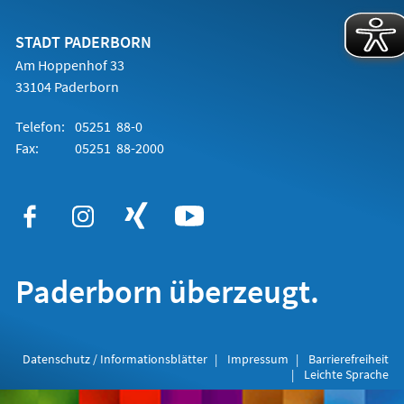
einem
neuen
Tab)
STADT PADERBORN
Am Hoppenhof 33
33104 Paderborn
Telefon:
05251 88-0
Fax:
05251 88-2000
Paderborn überzeugt.
Datenschutz / Informationsblätter
Impressum
Barrierefreiheit
Leichte Sprache