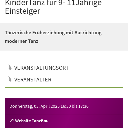
KinderTanz für 9- 11Jährige
Einsteiger
Tänzerische Früherziehung mit Ausrichtung
moderner Tanz
VERANSTALTUNGSORT
VERANSTALTER
Veranstaltungsinformationen
Donnerstag, 03. April 2025
16:30
bis
17:30
(Öffnet
Website TanzBau
in