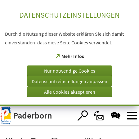
Inhalt anspringen
DATENSCHUTZEINSTELLUNGEN
Durch die Nutzung dieser Website erklären Sie sich damit
einverstanden, dass diese Seite Cookies verwendet.
(Öffnet
Mehr Infos
in
einem
Nur notwendige Cookies
neuen
Tab)
Datenschutzeinstellungen anpassen
Alle Cookies akzeptieren
Visuelle
Paderborn
Assistenzsoftware
öffnen.