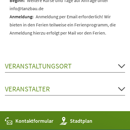
Weitere Kurse und Tage auf Anfrage unter
info@tanzbau.de
Anmeldung per Email erforderlich! Wir
bieten in den Ferien teilweise ein Ferienprogramm, die
Anmeldung hierzu erfolgt per Mail vor den Ferien.
VERANSTALTUNGSORT
VERANSTALTER
Kontaktformular
(Öffnet
Stadtplan
in