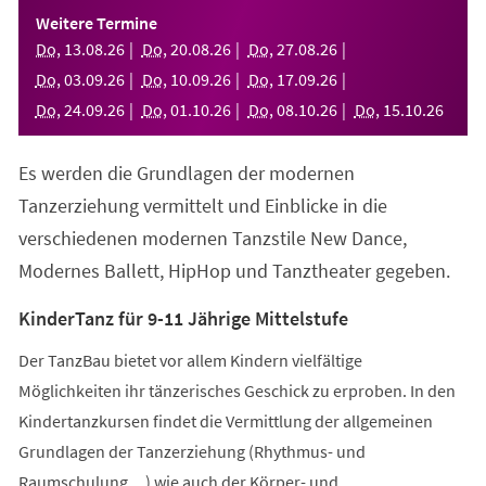
einem
Weitere Termine
neuen
Do
,
13
.
08
.
26
Do
,
20
.
08
.
26
Do
,
27
.
08
.
26
Tab)
Do
,
03
.
09
.
26
Do
,
10
.
09
.
26
Do
,
17
.
09
.
26
Do
,
24
.
09
.
26
Do
,
01
.
10
.
26
Do
,
08
.
10
.
26
Do
,
15
.
10
.
26
Es werden die Grundlagen der modernen
Tanzerziehung vermittelt und Einblicke in die
verschiedenen modernen Tanzstile New Dance,
Modernes Ballett, HipHop und Tanztheater gegeben.
KinderTanz für 9-11 Jährige Mittelstufe
Der TanzBau bietet vor allem Kindern vielfältige
Möglichkeiten ihr tänzerisches Geschick zu erproben. In den
Kindertanzkursen findet die Vermittlung der allgemeinen
Grundlagen der Tanzerziehung (Rhythmus- und
Raumschulung,...) wie auch der Körper- und