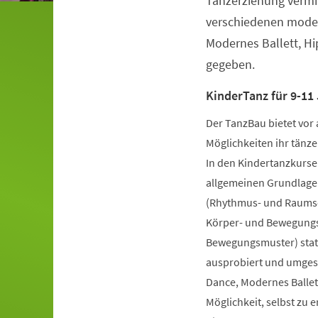
Tanzerziehung vermit
verschiedenen moder
Modernes Ballett, H
gegeben.
KinderTanz für 9-11 
Der TanzBau bietet vor 
Möglichkeiten ihr tänze
In den Kindertanzkursen
allgemeinen Grundlage
(Rhythmus- und Raumsch
Körper- und Bewegungs
Bewegungsmuster) statt
ausprobiert und umgese
Dance, Modernes Ballet
Möglichkeit, selbst zu 