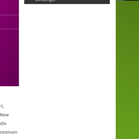
t,
 New
die
lgemeinen