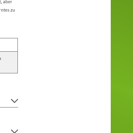
, aber
rntes zu
n
.