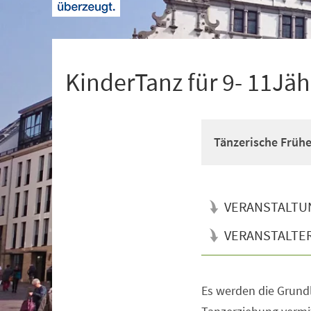
+
1
KinderTanz für 9- 11Jäh
Tänzerische Früh
VERANSTALTU
VERANSTALTE
Es werden die Grun
Veranstaltungsinformationen