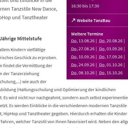
telt und Einblicke in die
16:30
bis
17:30
nen Tanzstile New Dance,
ipHop und Tanztheater
(Öffnet
Website TanzBau
in
einem
Weitere Termine
neuen
Jährige Mittelstufe
Do
,
13
.
08
.
26
Do
,
20
.
08
.
26
Tab)
Do
,
27
.
08
.
26
Do
,
03
.
09
.
26
allem Kindern vielfältige
Do
,
10
.
09
.
26
Do
,
17
.
09
.
26
risches Geschick zu erproben.
Do
,
24
.
09
.
26
Do
,
01
.
10
.
26
 findet die Vermittlung der
Do
,
08
.
10
.
26
Do
,
15
.
10
.
26
n der Tanzerziehung
ulung,...) wie auch der
bildung (Haltungsschulung und Optimierung der kindlichen
. Es wird nicht nur nachgeahmt, sondern auch selbst experimentier
tzt. Es werden Einblicke in die verschiedenen modernen Tanzstile
t, HipHop und Tanztheater gegeben. Hierdurch erhalten die Kinder 
erfahren, welcher Tanzstil von Ihnen favorisiert wird. Neben den al