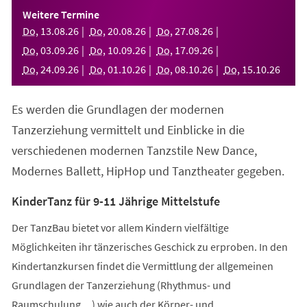
einem
Weitere Termine
neuen
Do
,
13
.
08
.
26
Do
,
20
.
08
.
26
Do
,
27
.
08
.
26
Tab)
Do
,
03
.
09
.
26
Do
,
10
.
09
.
26
Do
,
17
.
09
.
26
Do
,
24
.
09
.
26
Do
,
01
.
10
.
26
Do
,
08
.
10
.
26
Do
,
15
.
10
.
26
Es werden die Grundlagen der modernen
Tanzerziehung vermittelt und Einblicke in die
verschiedenen modernen Tanzstile New Dance,
Modernes Ballett, HipHop und Tanztheater gegeben.
KinderTanz für 9-11 Jährige Mittelstufe
Der TanzBau bietet vor allem Kindern vielfältige
Möglichkeiten ihr tänzerisches Geschick zu erproben. In den
Kindertanzkursen findet die Vermittlung der allgemeinen
Grundlagen der Tanzerziehung (Rhythmus- und
Raumschulung,...) wie auch der Körper- und