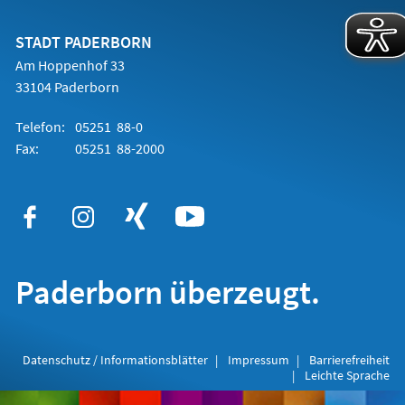
einem
neuen
Tab)
STADT PADERBORN
Am Hoppenhof 33
33104 Paderborn
Telefon:
05251 88-0
Fax:
05251 88-2000
Paderborn überzeugt.
Datenschutz / Informationsblätter
Impressum
Barrierefreiheit
Leichte Sprache