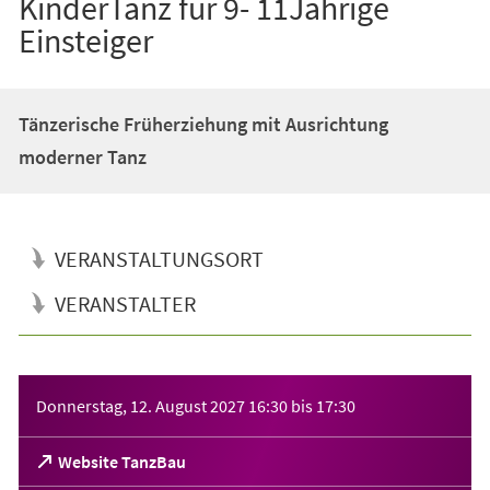
KinderTanz für 9- 11Jährige
Einsteiger
Tänzerische Früherziehung mit Ausrichtung
moderner Tanz
VERANSTALTUNGSORT
VERANSTALTER
Veranstaltungsinformationen
Donnerstag, 12. August 2027
16:30
bis
17:30
(Öffnet
Website TanzBau
in