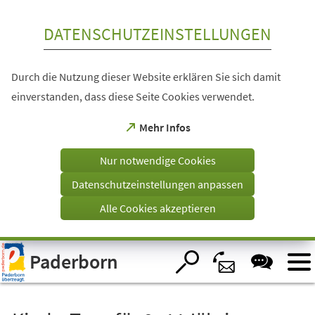
Inhalt anspringen
DATENSCHUTZEINSTELLUNGEN
Durch die Nutzung dieser Website erklären Sie sich damit
einverstanden, dass diese Seite Cookies verwendet.
(Öffnet
Mehr Infos
in
einem
Nur notwendige Cookies
neuen
Tab)
Datenschutzeinstellungen anpassen
Alle Cookies akzeptieren
Visuelle
Paderborn
Assistenzsoftware
öffnen.