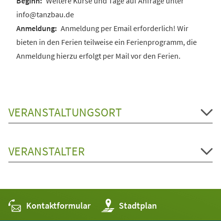
Weitere Kurse und Tage auf Anfrage unter
info@tanzbau.de
Anmeldung per Email erforderlich! Wir
bieten in den Ferien teilweise ein Ferienprogramm, die
Anmeldung hierzu erfolgt per Mail vor den Ferien.
VERANSTALTUNGSORT
VERANSTALTER
Kontaktformular
(Öffnet
Stadtplan
in