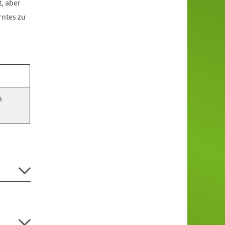
, aber
rntes zu
n
.