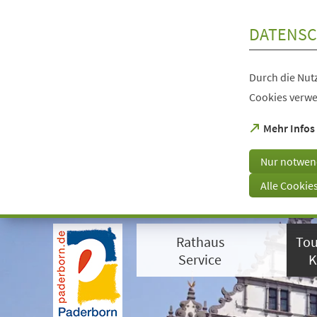
Inhalt anspringen
DATENSC
Durch die Nutz
Cookies verwe
(Öffnet
Mehr Infos
in
einem
Nur notwen
neuen
Tab)
Alle Cookie
Visuelle
Assistenzsoftware
Rathaus
Tou
öffnen.
Mit
Service
K
der
Tastatur
erreichbar
über
ALT