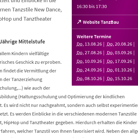
telt und Einblicke in die
16:30
bis
17:30
nen Tanzstile New Dance,
ipHop und Tanztheater
(Öffnet
Website TanzBau
in
einem
Weitere Termine
neuen
Jährige Mittelstufe
Do
,
13
.
08
.
26
Do
,
20
.
08
.
26
Tab)
Do
,
27
.
08
.
26
Do
,
03
.
09
.
26
allem Kindern vielfältige
Do
,
10
.
09
.
26
Do
,
17
.
09
.
26
risches Geschick zu erproben.
Do
,
24
.
09
.
26
Do
,
01
.
10
.
26
 findet die Vermittlung der
Do
,
08
.
10
.
26
Do
,
15
.
10
.
26
n der Tanzerziehung
ulung,...) wie auch der
bildung (Haltungsschulung und Optimierung der kindlichen
. Es wird nicht nur nachgeahmt, sondern auch selbst experimentier
tzt. Es werden Einblicke in die verschiedenen modernen Tanzstile
t, HipHop und Tanztheater gegeben. Hierdurch erhalten die Kinder 
erfahren, welcher Tanzstil von Ihnen favorisiert wird. Neben den al