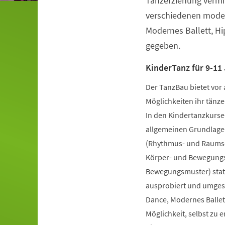
Tanzerziehung vermit
verschiedenen moder
Modernes Ballett, H
gegeben.
KinderTanz für 9-11 
Der TanzBau bietet vor 
Möglichkeiten ihr tänze
In den Kindertanzkursen
allgemeinen Grundlage
(Rhythmus- und Raumsch
Körper- und Bewegungs
Bewegungsmuster) statt
ausprobiert und umgese
Dance, Modernes Ballet
Möglichkeit, selbst zu 