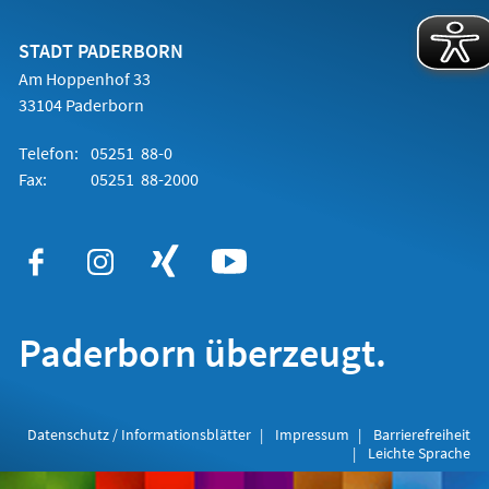
einem
neuen
Tab)
STADT PADERBORN
Am Hoppenhof 33
33104 Paderborn
Telefon:
05251 88-0
Fax:
05251 88-2000
Paderborn überzeugt.
Datenschutz / Informationsblätter
Impressum
Barrierefreiheit
Leichte Sprache