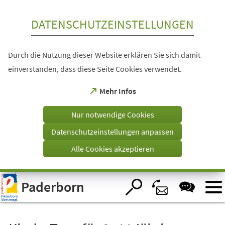
Inhalt anspringen
DATENSCHUTZEINSTELLUNGEN
Durch die Nutzung dieser Website erklären Sie sich damit
einverstanden, dass diese Seite Cookies verwendet.
(Öffnet
Mehr Infos
in
einem
Nur notwendige Cookies
neuen
Tab)
Datenschutzeinstellungen anpassen
Alle Cookies akzeptieren
Visuelle
Paderborn
Assistenzsoftware
öffnen.