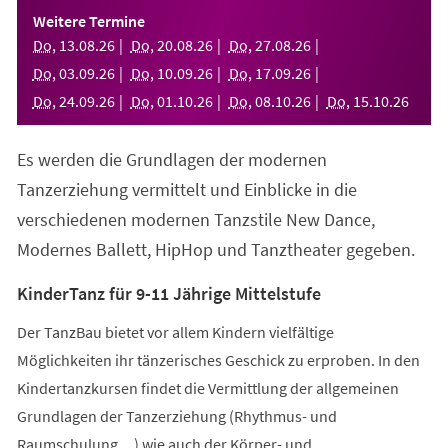
einem
Weitere Termine
neuen
Do
,
13
.
08
.
26
Do
,
20
.
08
.
26
Do
,
27
.
08
.
26
Tab)
Do
,
03
.
09
.
26
Do
,
10
.
09
.
26
Do
,
17
.
09
.
26
Do
,
24
.
09
.
26
Do
,
01
.
10
.
26
Do
,
08
.
10
.
26
Do
,
15
.
10
.
26
Es werden die Grundlagen der modernen
Tanzerziehung vermittelt und Einblicke in die
verschiedenen modernen Tanzstile New Dance,
Modernes Ballett, HipHop und Tanztheater gegeben.
KinderTanz für 9-11 Jährige Mittelstufe
Der TanzBau bietet vor allem Kindern vielfältige
Möglichkeiten ihr tänzerisches Geschick zu erproben. In den
Kindertanzkursen findet die Vermittlung der allgemeinen
Grundlagen der Tanzerziehung (Rhythmus- und
Raumschulung,...) wie auch der Körper- und