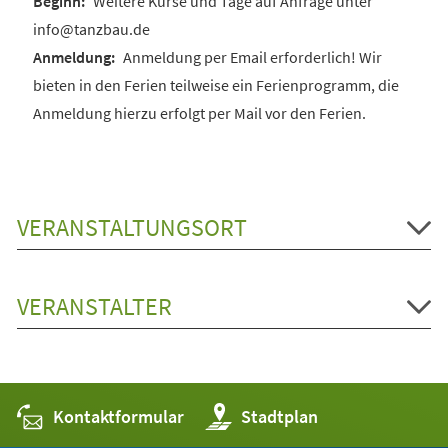
Weitere Kurse und Tage auf Anfrage unter
info@tanzbau.de
Anmeldung per Email erforderlich! Wir
bieten in den Ferien teilweise ein Ferienprogramm, die
Anmeldung hierzu erfolgt per Mail vor den Ferien.
VERANSTALTUNGSORT
VERANSTALTER
Kontaktformular
(Öffnet
Stadtplan
in