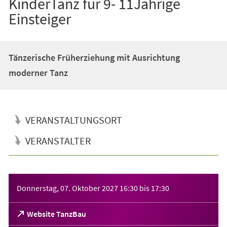
KinderTanz für 9- 11Jährige
Einsteiger
Tänzerische Früherziehung mit Ausrichtung
moderner Tanz
VERANSTALTUNGSORT
VERANSTALTER
Veranstaltungsinformationen
Donnerstag, 07. Oktober 2027
16:30
bis
17:30
(Öffnet
Website TanzBau
in