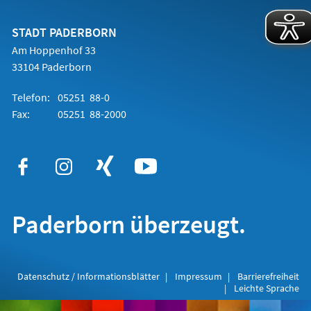
einem
neuen
Tab)
STADT PADERBORN
Am Hoppenhof 33
33104 Paderborn
Telefon:
05251 88-0
Fax:
05251 88-2000
Paderborn überzeugt.
Datenschutz / Informationsblätter
Impressum
Barrierefreiheit
Leichte Sprache