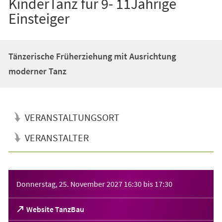
KinderTanz für 9- 11Jährige
Einsteiger
Tänzerische Früherziehung mit Ausrichtung
moderner Tanz
VERANSTALTUNGSORT
VERANSTALTER
Veranstaltungsinformationen
Donnerstag, 25. November 2027
16:30
bis
17:30
(Öffnet
Website TanzBau
in