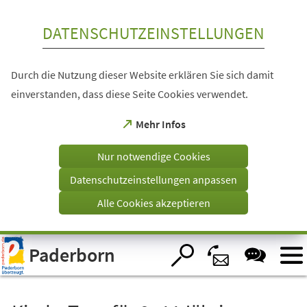
Inhalt anspringen
DATENSCHUTZEINSTELLUNGEN
Durch die Nutzung dieser Website erklären Sie sich damit
einverstanden, dass diese Seite Cookies verwendet.
(Öffnet
Mehr Infos
in
einem
Nur notwendige Cookies
neuen
Tab)
Datenschutzeinstellungen anpassen
Alle Cookies akzeptieren
Visuelle
Paderborn
Assistenzsoftware
öffnen.