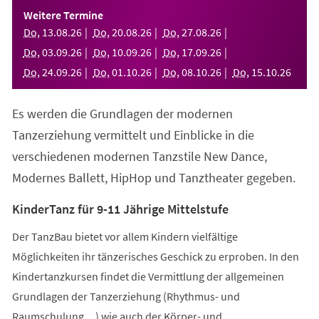
einem
Weitere Termine
neuen
Do
,
13
.
08
.
26
Do
,
20
.
08
.
26
Do
,
27
.
08
.
26
Tab)
Do
,
03
.
09
.
26
Do
,
10
.
09
.
26
Do
,
17
.
09
.
26
Do
,
24
.
09
.
26
Do
,
01
.
10
.
26
Do
,
08
.
10
.
26
Do
,
15
.
10
.
26
Es werden die Grundlagen der modernen
Tanzerziehung vermittelt und Einblicke in die
verschiedenen modernen Tanzstile New Dance,
Modernes Ballett, HipHop und Tanztheater gegeben.
KinderTanz für 9-11 Jährige Mittelstufe
Der TanzBau bietet vor allem Kindern vielfältige
Möglichkeiten ihr tänzerisches Geschick zu erproben. In den
Kindertanzkursen findet die Vermittlung der allgemeinen
Grundlagen der Tanzerziehung (Rhythmus- und
Raumschulung,...) wie auch der Körper- und