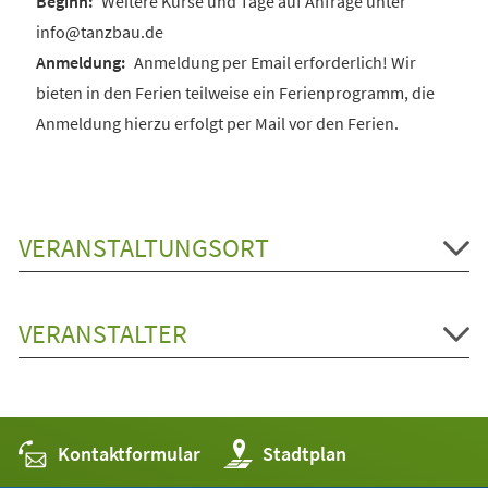
Weitere Kurse und Tage auf Anfrage unter
info@tanzbau.de
Anmeldung per Email erforderlich! Wir
bieten in den Ferien teilweise ein Ferienprogramm, die
Anmeldung hierzu erfolgt per Mail vor den Ferien.
VERANSTALTUNGSORT
VERANSTALTER
Kontaktformular
(Öffnet
Stadtplan
in