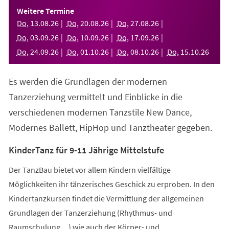
einem
Weitere Termine
neuen
Do
,
13
.
08
.
26
Do
,
20
.
08
.
26
Do
,
27
.
08
.
26
Tab)
Do
,
03
.
09
.
26
Do
,
10
.
09
.
26
Do
,
17
.
09
.
26
Do
,
24
.
09
.
26
Do
,
01
.
10
.
26
Do
,
08
.
10
.
26
Do
,
15
.
10
.
26
Es werden die Grundlagen der modernen
Tanzerziehung vermittelt und Einblicke in die
verschiedenen modernen Tanzstile New Dance,
Modernes Ballett, HipHop und Tanztheater gegeben.
KinderTanz für 9-11 Jährige Mittelstufe
Der TanzBau bietet vor allem Kindern vielfältige
Möglichkeiten ihr tänzerisches Geschick zu erproben. In den
Kindertanzkursen findet die Vermittlung der allgemeinen
Grundlagen der Tanzerziehung (Rhythmus- und
Raumschulung,...) wie auch der Körper- und