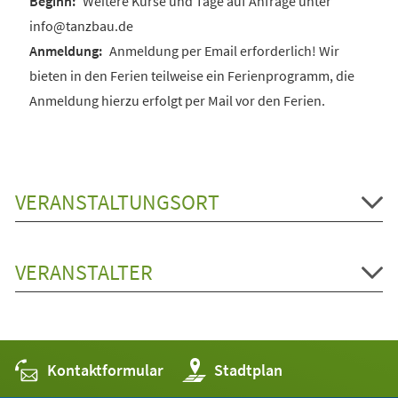
Weitere Kurse und Tage auf Anfrage unter
info@tanzbau.de
Anmeldung per Email erforderlich! Wir
bieten in den Ferien teilweise ein Ferienprogramm, die
Anmeldung hierzu erfolgt per Mail vor den Ferien.
VERANSTALTUNGSORT
VERANSTALTER
Kontaktformular
(Öffnet
Stadtplan
in