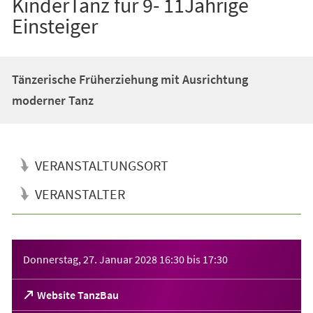
KinderTanz für 9- 11Jährige
Einsteiger
Tänzerische Früherziehung mit Ausrichtung
moderner Tanz
VERANSTALTUNGSORT
VERANSTALTER
Veranstaltungsinformationen
Donnerstag, 27. Januar 2028
16:30
bis
17:30
(Öffnet
Website TanzBau
in