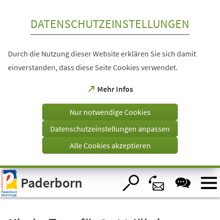
Inhalt anspringen
DATENSCHUTZEINSTELLUNGEN
Durch die Nutzung dieser Website erklären Sie sich damit
einverstanden, dass diese Seite Cookies verwendet.
(Öffnet
Mehr Infos
in
einem
Nur notwendige Cookies
neuen
Tab)
Datenschutzeinstellungen anpassen
Alle Cookies akzeptieren
Visuelle
Paderborn
Assistenzsoftware
öffnen.