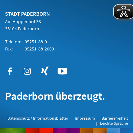
einem
neuen
Tab)
STADT PADERBORN
Am Hoppenhof 33
33104 Paderborn
Telefon:
05251 88-0
Fax:
05251 88-2000
Paderborn überzeugt.
Datenschutz / Informationsblätter
Impressum
Barrierefreiheit
Leichte Sprache