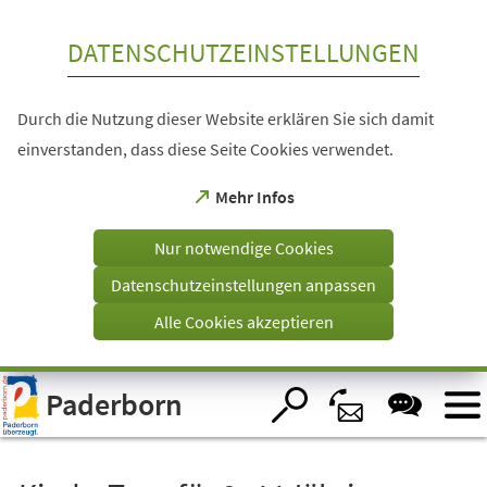
Inhalt anspringen
DATENSCHUTZEINSTELLUNGEN
Durch die Nutzung dieser Website erklären Sie sich damit
einverstanden, dass diese Seite Cookies verwendet.
(Öffnet
Mehr Infos
in
einem
Nur notwendige Cookies
neuen
Tab)
Datenschutzeinstellungen anpassen
Alle Cookies akzeptieren
Visuelle
Paderborn
Assistenzsoftware
öffnen.