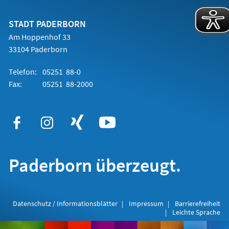
einem
neuen
Tab)
STADT PADERBORN
Am Hoppenhof 33
33104 Paderborn
Telefon:
05251 88-0
Fax:
05251 88-2000
Paderborn überzeugt.
Datenschutz / Informationsblätter
Impressum
Barrierefreiheit
Leichte Sprache