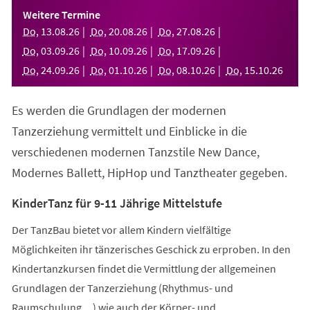
einem
Weitere Termine
neuen
Do
,
13
.
08
.
26
Do
,
20
.
08
.
26
Do
,
27
.
08
.
26
Tab)
Do
,
03
.
09
.
26
Do
,
10
.
09
.
26
Do
,
17
.
09
.
26
Do
,
24
.
09
.
26
Do
,
01
.
10
.
26
Do
,
08
.
10
.
26
Do
,
15
.
10
.
26
Es werden die Grundlagen der modernen
Tanzerziehung vermittelt und Einblicke in die
verschiedenen modernen Tanzstile New Dance,
Modernes Ballett, HipHop und Tanztheater gegeben.
KinderTanz für 9-11 Jährige Mittelstufe
Der TanzBau bietet vor allem Kindern vielfältige
Möglichkeiten ihr tänzerisches Geschick zu erproben. In den
Kindertanzkursen findet die Vermittlung der allgemeinen
Grundlagen der Tanzerziehung (Rhythmus- und
Raumschulung,...) wie auch der Körper- und