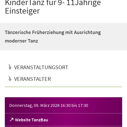
KinderTanz für 9- 11Jährige
Einsteiger
Tänzerische Früherziehung mit Ausrichtung
moderner Tanz
VERANSTALTUNGSORT
VERANSTALTER
Veranstaltungsinformationen
Donnerstag, 09. März 2028
16:30
bis
17:30
(Öffnet
Website TanzBau
in