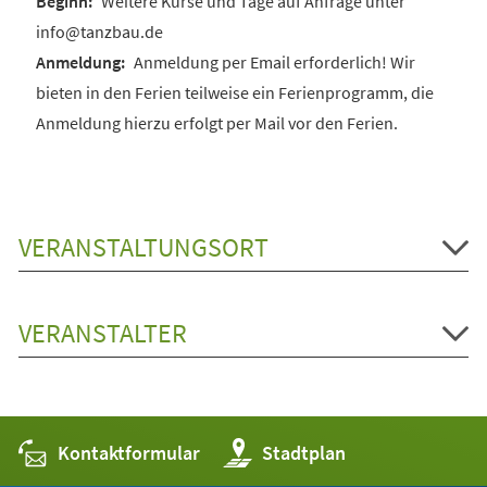
Weitere Kurse und Tage auf Anfrage unter
info@tanzbau.de
Anmeldung per Email erforderlich! Wir
bieten in den Ferien teilweise ein Ferienprogramm, die
Anmeldung hierzu erfolgt per Mail vor den Ferien.
VERANSTALTUNGSORT
VERANSTALTER
Kontaktformular
(Öffnet
Stadtplan
in