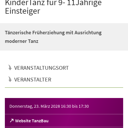
KinderTanz für 9- 11Jährige
Einsteiger
Tänzerische Früherziehung mit Ausrichtung
moderner Tanz
VERANSTALTUNGSORT
VERANSTALTER
Veranstaltungsinformationen
Donnerstag, 23. März 2028
16:30
bis
17:30
(Öffnet
Website TanzBau
in