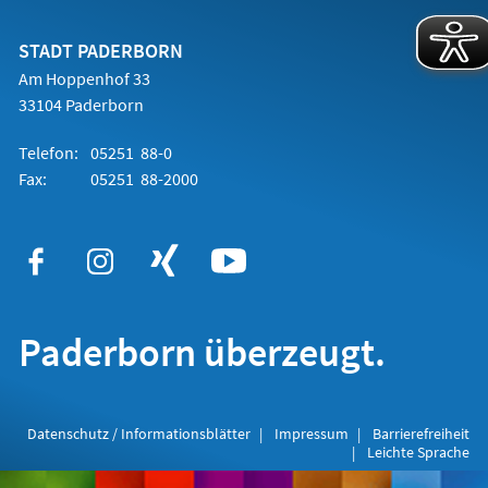
einem
neuen
Tab)
STADT PADERBORN
Am Hoppenhof 33
33104 Paderborn
Telefon:
05251 88-0
Fax:
05251 88-2000
Paderborn überzeugt.
Datenschutz / Informationsblätter
Impressum
Barrierefreiheit
Leichte Sprache