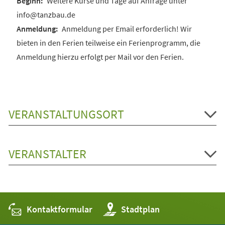
Weitere Kurse und Tage auf Anfrage unter
info@tanzbau.de
Anmeldung per Email erforderlich! Wir
bieten in den Ferien teilweise ein Ferienprogramm, die
Anmeldung hierzu erfolgt per Mail vor den Ferien.
VERANSTALTUNGSORT
VERANSTALTER
Kontaktformular
(Öffnet
Stadtplan
in