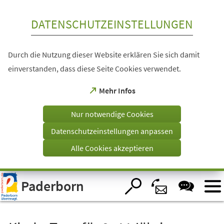
Inhalt anspringen
DATENSCHUTZEINSTELLUNGEN
Durch die Nutzung dieser Website erklären Sie sich damit
einverstanden, dass diese Seite Cookies verwendet.
(Öffnet
Mehr Infos
in
einem
Nur notwendige Cookies
neuen
Tab)
Datenschutzeinstellungen anpassen
Alle Cookies akzeptieren
Visuelle
Paderborn
Assistenzsoftware
öffnen.