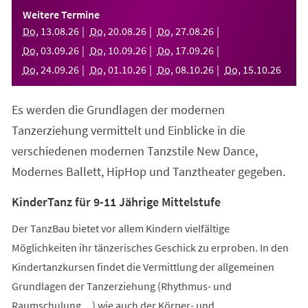
einem
Weitere Termine
neuen
Do
,
13
.
08
.
26
Do
,
20
.
08
.
26
Do
,
27
.
08
.
26
Tab)
Do
,
03
.
09
.
26
Do
,
10
.
09
.
26
Do
,
17
.
09
.
26
Do
,
24
.
09
.
26
Do
,
01
.
10
.
26
Do
,
08
.
10
.
26
Do
,
15
.
10
.
26
Es werden die Grundlagen der modernen
Tanzerziehung vermittelt und Einblicke in die
verschiedenen modernen Tanzstile New Dance,
Modernes Ballett, HipHop und Tanztheater gegeben.
KinderTanz für 9-11 Jährige Mittelstufe
Der TanzBau bietet vor allem Kindern vielfältige
Möglichkeiten ihr tänzerisches Geschick zu erproben. In den
Kindertanzkursen findet die Vermittlung der allgemeinen
Grundlagen der Tanzerziehung (Rhythmus- und
Raumschulung,...) wie auch der Körper- und