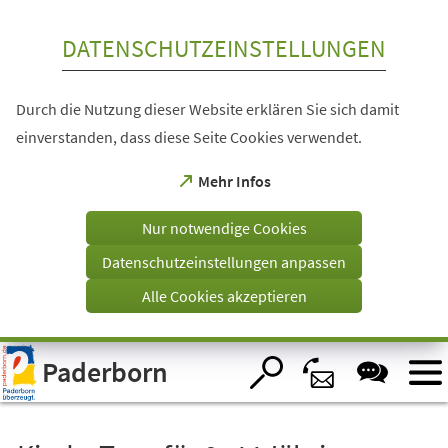
Inhalt anspringen
DATENSCHUTZEINSTELLUNGEN
Durch die Nutzung dieser Website erklären Sie sich damit
einverstanden, dass diese Seite Cookies verwendet.
(Öffnet
Mehr Infos
in
einem
Nur notwendige Cookies
neuen
Tab)
Datenschutzeinstellungen anpassen
Alle Cookies akzeptieren
Visuelle
Paderborn
Assistenzsoftware
öffnen.