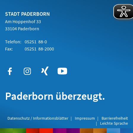
einem
neuen
Tab)
STADT PADERBORN
Am Hoppenhof 33
33104 Paderborn
Telefon:
05251 88-0
Fax:
05251 88-2000
Paderborn überzeugt.
Datenschutz / Informationsblätter
Impressum
Barrierefreiheit
Leichte Sprache