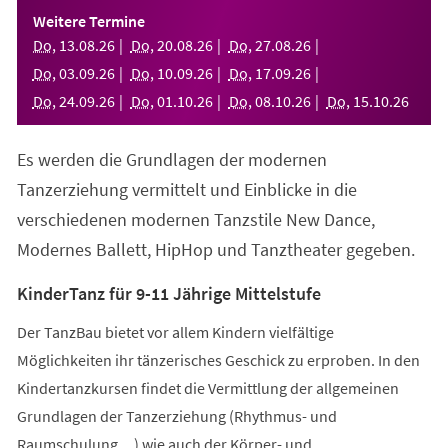
einem
Weitere Termine
neuen
Do
,
13
.
08
.
26
Do
,
20
.
08
.
26
Do
,
27
.
08
.
26
Tab)
Do
,
03
.
09
.
26
Do
,
10
.
09
.
26
Do
,
17
.
09
.
26
Do
,
24
.
09
.
26
Do
,
01
.
10
.
26
Do
,
08
.
10
.
26
Do
,
15
.
10
.
26
Es werden die Grundlagen der modernen
Tanzerziehung vermittelt und Einblicke in die
verschiedenen modernen Tanzstile New Dance,
Modernes Ballett, HipHop und Tanztheater gegeben.
KinderTanz für 9-11 Jährige Mittelstufe
Der TanzBau bietet vor allem Kindern vielfältige
Möglichkeiten ihr tänzerisches Geschick zu erproben. In den
Kindertanzkursen findet die Vermittlung der allgemeinen
Grundlagen der Tanzerziehung (Rhythmus- und
Raumschulung,...) wie auch der Körper- und