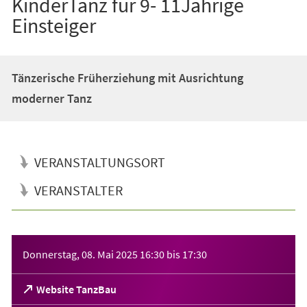
KinderTanz für 9- 11Jährige
Einsteiger
Tänzerische Früherziehung mit Ausrichtung
moderner Tanz
VERANSTALTUNGSORT
VERANSTALTER
Veranstaltungsinformationen
Donnerstag, 08. Mai 2025
16:30
bis
17:30
(Öffnet
Website TanzBau
in