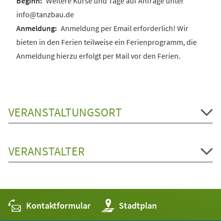
Weitere Kurse und Tage auf Anfrage unter
info@tanzbau.de
Anmeldung per Email erforderlich! Wir
bieten in den Ferien teilweise ein Ferienprogramm, die
Anmeldung hierzu erfolgt per Mail vor den Ferien.
VERANSTALTUNGSORT
VERANSTALTER
Kontaktformular
(Öffnet
Stadtplan
in