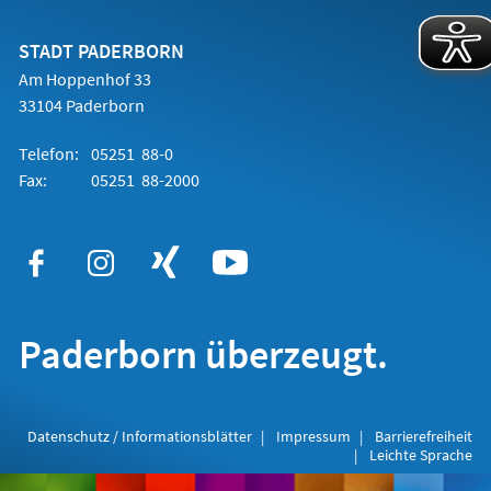
einem
neuen
Tab)
STADT PADERBORN
Am Hoppenhof 33
33104 Paderborn
Telefon:
05251 88-0
Fax:
05251 88-2000
Paderborn überzeugt.
Datenschutz / Informationsblätter
Impressum
Barrierefreiheit
Leichte Sprache