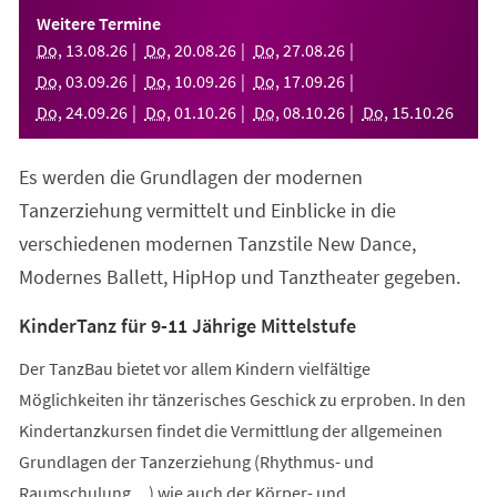
einem
Weitere Termine
neuen
Do
,
13
.
08
.
26
Do
,
20
.
08
.
26
Do
,
27
.
08
.
26
Tab)
Do
,
03
.
09
.
26
Do
,
10
.
09
.
26
Do
,
17
.
09
.
26
Do
,
24
.
09
.
26
Do
,
01
.
10
.
26
Do
,
08
.
10
.
26
Do
,
15
.
10
.
26
Es werden die Grundlagen der modernen
Tanzerziehung vermittelt und Einblicke in die
verschiedenen modernen Tanzstile New Dance,
Modernes Ballett, HipHop und Tanztheater gegeben.
KinderTanz für 9-11 Jährige Mittelstufe
Der TanzBau bietet vor allem Kindern vielfältige
Möglichkeiten ihr tänzerisches Geschick zu erproben. In den
Kindertanzkursen findet die Vermittlung der allgemeinen
Grundlagen der Tanzerziehung (Rhythmus- und
Raumschulung,...) wie auch der Körper- und