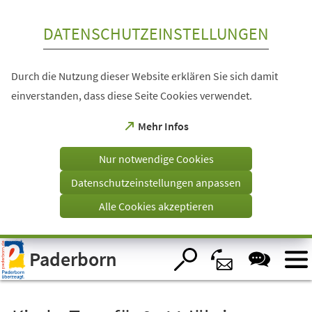
Inhalt anspringen
DATENSCHUTZEINSTELLUNGEN
Durch die Nutzung dieser Website erklären Sie sich damit
einverstanden, dass diese Seite Cookies verwendet.
(Öffnet
Mehr Infos
in
einem
Nur notwendige Cookies
neuen
Tab)
Datenschutzeinstellungen anpassen
Alle Cookies akzeptieren
Visuelle
Paderborn
Assistenzsoftware
öffnen.