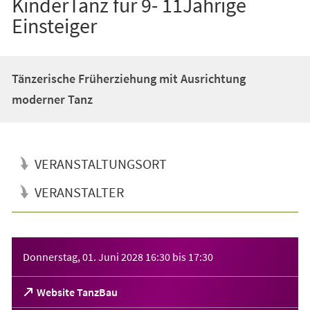
KinderTanz für 9- 11Jährige
Einsteiger
Tänzerische Früherziehung mit Ausrichtung
moderner Tanz
VERANSTALTUNGSORT
VERANSTALTER
Veranstaltungsinformationen
Donnerstag, 01. Juni 2028
16:30
bis
17:30
(Öffnet
Website TanzBau
in