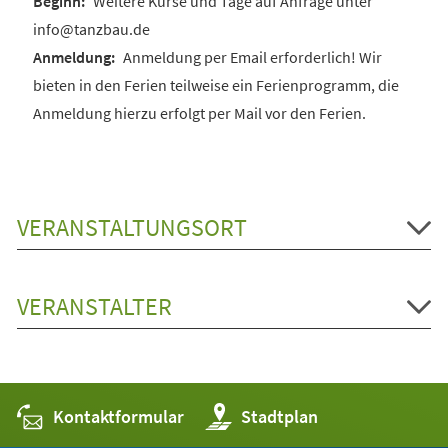
Weitere Kurse und Tage auf Anfrage unter
info@tanzbau.de
Anmeldung per Email erforderlich! Wir
bieten in den Ferien teilweise ein Ferienprogramm, die
Anmeldung hierzu erfolgt per Mail vor den Ferien.
VERANSTALTUNGSORT
VERANSTALTER
Kontaktformular
(Öffnet
Stadtplan
in