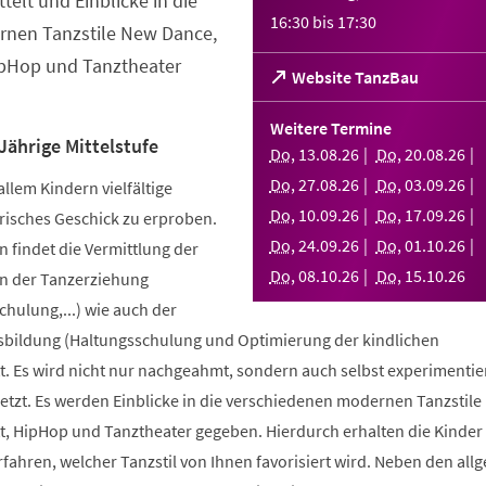
telt und Einblicke in die
16:30
bis
17:30
nen Tanzstile New Dance,
ipHop und Tanztheater
(Öffnet
Website TanzBau
in
einem
Weitere Termine
neuen
Jährige Mittelstufe
Do
,
13
.
08
.
26
Do
,
20
.
08
.
26
Tab)
Do
,
27
.
08
.
26
Do
,
03
.
09
.
26
allem Kindern vielfältige
Do
,
10
.
09
.
26
Do
,
17
.
09
.
26
risches Geschick zu erproben.
Do
,
24
.
09
.
26
Do
,
01
.
10
.
26
 findet die Vermittlung der
Do
,
08
.
10
.
26
Do
,
15
.
10
.
26
n der Tanzerziehung
ulung,...) wie auch der
bildung (Haltungsschulung und Optimierung der kindlichen
. Es wird nicht nur nachgeahmt, sondern auch selbst experimentier
tzt. Es werden Einblicke in die verschiedenen modernen Tanzstile
t, HipHop und Tanztheater gegeben. Hierdurch erhalten die Kinder 
erfahren, welcher Tanzstil von Ihnen favorisiert wird. Neben den al