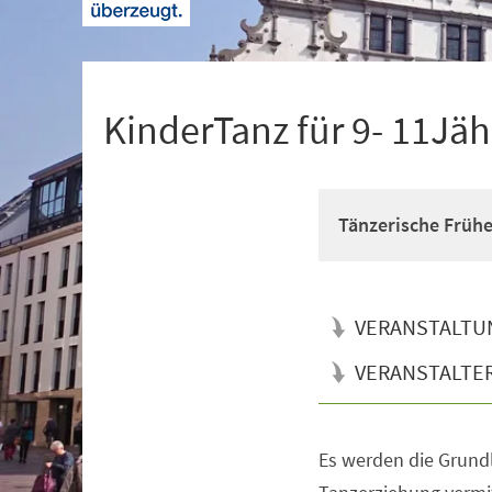
+
1
KinderTanz für 9- 11Jäh
Tänzerische Früh
VERANSTALTU
VERANSTALTE
Es werden die Grun
Veranstaltungsinformationen