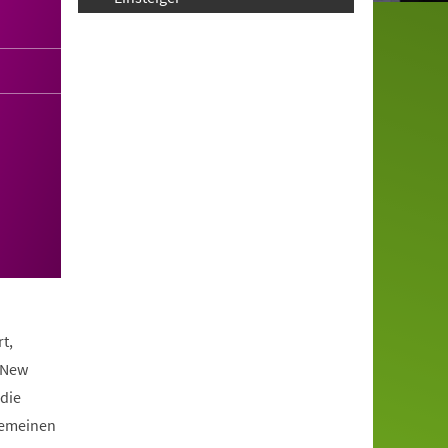
t,
 New
die
lgemeinen