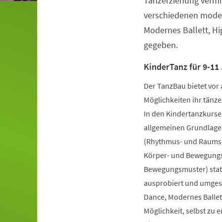
Tanzerziehung vermit
verschiedenen moder
Modernes Ballett, H
gegeben.
KinderTanz für 9-11 
Der TanzBau bietet vor 
Möglichkeiten ihr tänze
In den Kindertanzkursen
allgemeinen Grundlage
(Rhythmus- und Raumsch
Körper- und Bewegungs
Bewegungsmuster) statt
ausprobiert und umgese
Dance, Modernes Ballet
Möglichkeit, selbst zu 