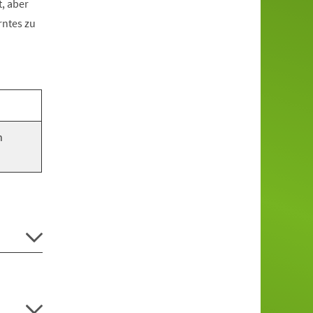
, aber
rntes zu
n
.