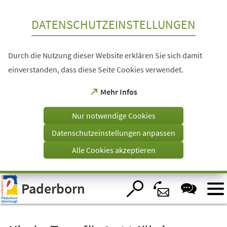
Inhalt anspringen
DATENSCHUTZEINSTELLUNGEN
Durch die Nutzung dieser Website erklären Sie sich damit
einverstanden, dass diese Seite Cookies verwendet.
(Öffnet
Mehr Infos
in
einem
Nur notwendige Cookies
neuen
Tab)
Datenschutzeinstellungen anpassen
Alle Cookies akzeptieren
Visuelle
Paderborn
Assistenzsoftware
öffnen.