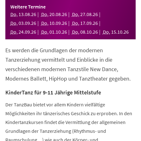
einem
Weitere Termine
neuen
Do
,
13
.
08
.
26
Do
,
20
.
08
.
26
Do
,
27
.
08
.
26
Tab)
Do
,
03
.
09
.
26
Do
,
10
.
09
.
26
Do
,
17
.
09
.
26
Do
,
24
.
09
.
26
Do
,
01
.
10
.
26
Do
,
08
.
10
.
26
Do
,
15
.
10
.
26
Es werden die Grundlagen der modernen
Tanzerziehung vermittelt und Einblicke in die
verschiedenen modernen Tanzstile New Dance,
Modernes Ballett, HipHop und Tanztheater gegeben.
KinderTanz für 9-11 Jährige Mittelstufe
Der TanzBau bietet vor allem Kindern vielfältige
Möglichkeiten ihr tänzerisches Geschick zu erproben. In den
Kindertanzkursen findet die Vermittlung der allgemeinen
Grundlagen der Tanzerziehung (Rhythmus- und
Raumschulung,...) wie auch der Körper- und