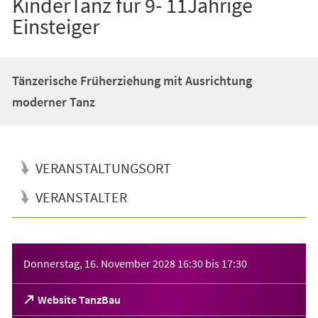
KinderTanz für 9- 11Jährige
Einsteiger
Tänzerische Früherziehung mit Ausrichtung
moderner Tanz
VERANSTALTUNGSORT
VERANSTALTER
Veranstaltungsinformationen
Donnerstag, 16. November 2028
16:30
bis
17:30
(Öffnet
Website TanzBau
in