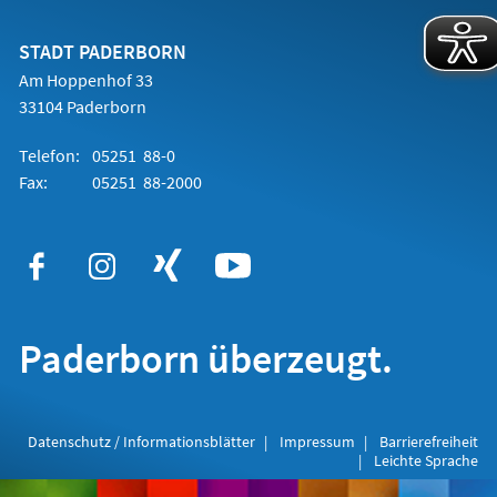
einem
neuen
Tab)
STADT PADERBORN
Am Hoppenhof 33
33104 Paderborn
Telefon:
05251 88-0
Fax:
05251 88-2000
Paderborn überzeugt.
Datenschutz / Informationsblätter
Impressum
Barrierefreiheit
Leichte Sprache