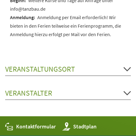
Weitere Kurse und Tage auf Anfrage unter
info@tanzbau.de
Anmeldung per Email erforderlich! Wir
bieten in den Ferien teilweise ein Ferienprogramm, die
Anmeldung hierzu erfolgt per Mail vor den Ferien.
VERANSTALTUNGSORT
VERANSTALTER
Kontaktformular
(Öffnet
Stadtplan
in