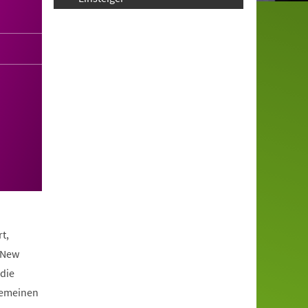
t,
 New
die
lgemeinen