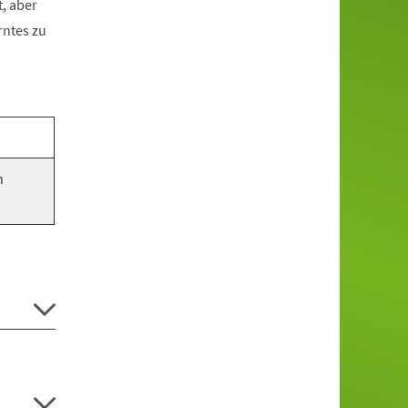
, aber
rntes zu
n
.