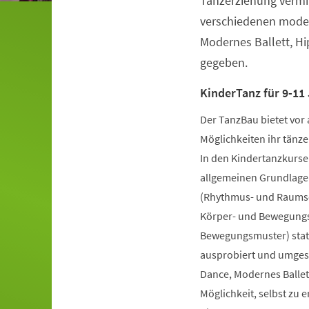
Tanzerziehung vermit
verschiedenen moder
Modernes Ballett, H
gegeben.
KinderTanz für 9-11 
Der TanzBau bietet vor 
Möglichkeiten ihr tänze
In den Kindertanzkursen
allgemeinen Grundlage
(Rhythmus- und Raumsch
Körper- und Bewegungs
Bewegungsmuster) statt
ausprobiert und umgese
Dance, Modernes Ballet
Möglichkeit, selbst zu 