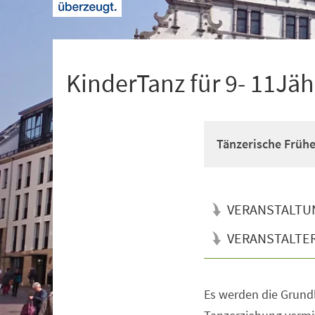
+
1
KinderTanz für 9- 11Jäh
Tänzerische Früh
VERANSTALTU
VERANSTALTE
Es werden die Grun
Veranstaltungsinformationen