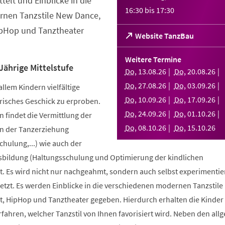
telt und Einblicke in die
16:30
bis
17:30
nen Tanzstile New Dance,
ipHop und Tanztheater
(Öffnet
Website TanzBau
in
einem
Weitere Termine
neuen
Jährige Mittelstufe
Do
,
13
.
08
.
26
Do
,
20
.
08
.
26
Tab)
Do
,
27
.
08
.
26
Do
,
03
.
09
.
26
allem Kindern vielfältige
Do
,
10
.
09
.
26
Do
,
17
.
09
.
26
risches Geschick zu erproben.
Do
,
24
.
09
.
26
Do
,
01
.
10
.
26
 findet die Vermittlung der
Do
,
08
.
10
.
26
Do
,
15
.
10
.
26
n der Tanzerziehung
ulung,...) wie auch der
bildung (Haltungsschulung und Optimierung der kindlichen
. Es wird nicht nur nachgeahmt, sondern auch selbst experimentier
tzt. Es werden Einblicke in die verschiedenen modernen Tanzstile
t, HipHop und Tanztheater gegeben. Hierdurch erhalten die Kinder 
erfahren, welcher Tanzstil von Ihnen favorisiert wird. Neben den al