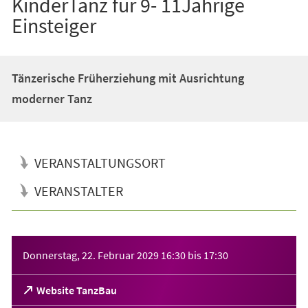
KinderTanz für 9- 11Jährige
Einsteiger
Tänzerische Früherziehung mit Ausrichtung
moderner Tanz
VERANSTALTUNGSORT
VERANSTALTER
Veranstaltungsinformationen
Donnerstag, 22. Februar 2029
16:30
bis
17:30
(Öffnet
Website TanzBau
in