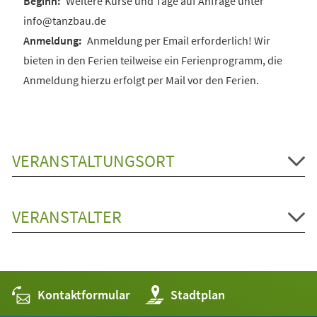
Weitere Kurse und Tage auf Anfrage unter
info@tanzbau.de
Anmeldung per Email erforderlich! Wir
bieten in den Ferien teilweise ein Ferienprogramm, die
Anmeldung hierzu erfolgt per Mail vor den Ferien.
VERANSTALTUNGSORT
VERANSTALTER
Kontaktformular
(Öffnet
Stadtplan
in