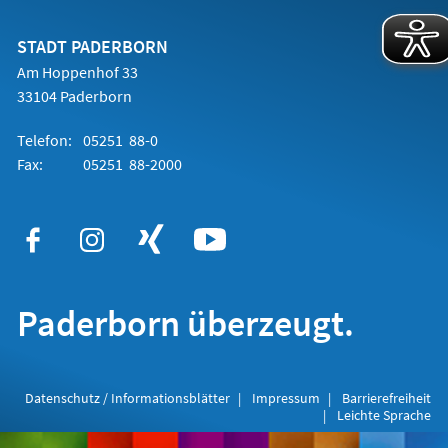
einem
neuen
Tab)
STADT PADERBORN
Am Hoppenhof 33
33104 Paderborn
Telefon:
05251 88-0
Fax:
05251 88-2000
Paderborn überzeugt.
Datenschutz / Informationsblätter
Impressum
Barrierefreiheit
Leichte Sprache