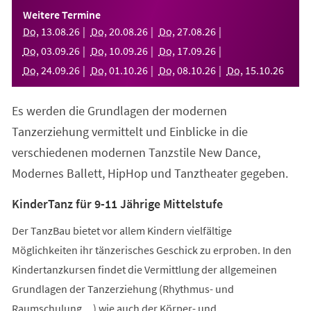
einem
Weitere Termine
neuen
Do
,
13
.
08
.
26
Do
,
20
.
08
.
26
Do
,
27
.
08
.
26
Tab)
Do
,
03
.
09
.
26
Do
,
10
.
09
.
26
Do
,
17
.
09
.
26
Do
,
24
.
09
.
26
Do
,
01
.
10
.
26
Do
,
08
.
10
.
26
Do
,
15
.
10
.
26
Es werden die Grundlagen der modernen
Tanzerziehung vermittelt und Einblicke in die
verschiedenen modernen Tanzstile New Dance,
Modernes Ballett, HipHop und Tanztheater gegeben.
KinderTanz für 9-11 Jährige Mittelstufe
Der TanzBau bietet vor allem Kindern vielfältige
Möglichkeiten ihr tänzerisches Geschick zu erproben. In den
Kindertanzkursen findet die Vermittlung der allgemeinen
Grundlagen der Tanzerziehung (Rhythmus- und
Raumschulung,...) wie auch der Körper- und