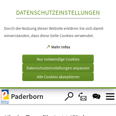
Inhalt anspringen
DATENSCHUTZEINSTELLUNGEN
Durch die Nutzung dieser Website erklären Sie sich damit
einverstanden, dass diese Seite Cookies verwendet.
(Öffnet
Mehr Infos
in
einem
Nur notwendige Cookies
neuen
Tab)
Datenschutzeinstellungen anpassen
Alle Cookies akzeptieren
Visuelle
Paderborn
Assistenzsoftware
öffnen.