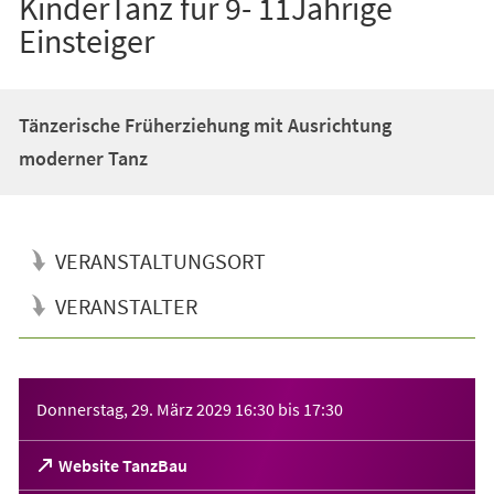
KinderTanz für 9- 11Jährige
Einsteiger
Tänzerische Früherziehung mit Ausrichtung
moderner Tanz
VERANSTALTUNGSORT
VERANSTALTER
Veranstaltungsinformationen
Donnerstag, 29. März 2029
16:30
bis
17:30
(Öffnet
Website TanzBau
in