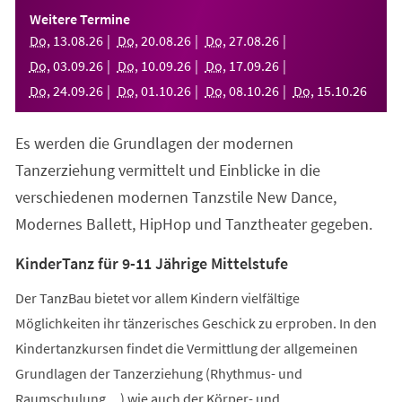
einem
Weitere Termine
neuen
Do
,
13
.
08
.
26
Do
,
20
.
08
.
26
Do
,
27
.
08
.
26
Tab)
Do
,
03
.
09
.
26
Do
,
10
.
09
.
26
Do
,
17
.
09
.
26
Do
,
24
.
09
.
26
Do
,
01
.
10
.
26
Do
,
08
.
10
.
26
Do
,
15
.
10
.
26
Es werden die Grundlagen der modernen
Tanzerziehung vermittelt und Einblicke in die
verschiedenen modernen Tanzstile New Dance,
Modernes Ballett, HipHop und Tanztheater gegeben.
KinderTanz für 9-11 Jährige Mittelstufe
Der TanzBau bietet vor allem Kindern vielfältige
Möglichkeiten ihr tänzerisches Geschick zu erproben. In den
Kindertanzkursen findet die Vermittlung der allgemeinen
Grundlagen der Tanzerziehung (Rhythmus- und
Raumschulung,...) wie auch der Körper- und