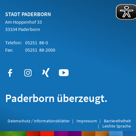
einem
neuen
Tab)
STADT PADERBORN
Am Hoppenhof 33
33104 Paderborn
Telefon:
05251 88-0
Fax:
05251 88-2000
Paderborn überzeugt.
Datenschutz / Informationsblätter
Impressum
Barrierefreiheit
Leichte Sprache