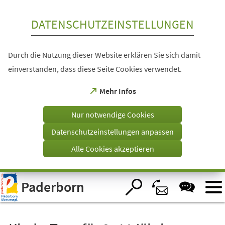
Inhalt anspringen
DATENSCHUTZEINSTELLUNGEN
Durch die Nutzung dieser Website erklären Sie sich damit
einverstanden, dass diese Seite Cookies verwendet.
(Öffnet
Mehr Infos
in
einem
Nur notwendige Cookies
neuen
Tab)
Datenschutzeinstellungen anpassen
Alle Cookies akzeptieren
Visuelle
Paderborn
Assistenzsoftware
öffnen.