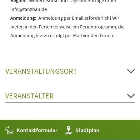
Weitere Kurse und Tage auf Anfrage unter
info@tanzbau.de
Anmeldung per Email erforderlich! Wir
bieten in den Ferien teilweise ein Ferienprogramm, die
Anmeldung hierzu erfolgt per Mail vor den Ferien.
VERANSTALTUNGSORT
VERANSTALTER
Kontaktformular
(Öffnet
Stadtplan
in