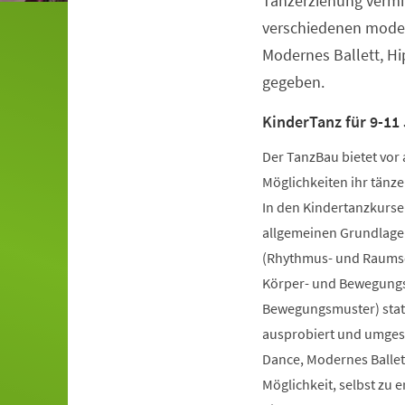
Tanzerziehung vermit
verschiedenen moder
Modernes Ballett, H
gegeben.
KinderTanz für 9-11 
Der TanzBau bietet vor 
Möglichkeiten ihr tänze
In den Kindertanzkursen
allgemeinen Grundlage
(Rhythmus- und Raumsch
Körper- und Bewegungs
Bewegungsmuster) statt
ausprobiert und umgese
Dance, Modernes Ballet
Möglichkeit, selbst zu 