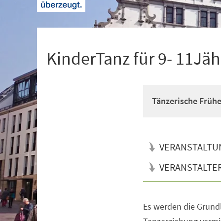
+
1
KinderTanz für 9- 11Jäh
Tänzerische Früh
VERANSTALTU
VERANSTALTE
Es werden die Grun
Veranstaltungsinformationen