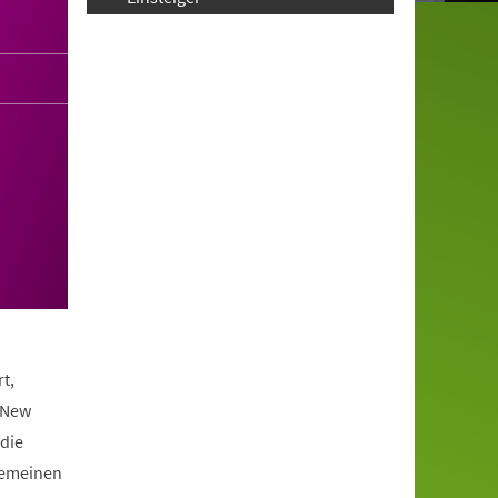
t,
 New
die
lgemeinen