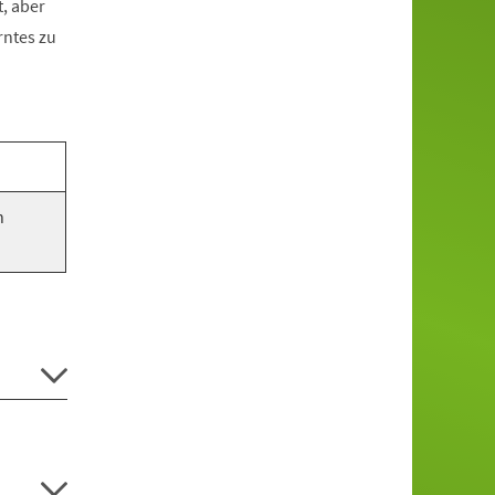
, aber
rntes zu
n
.