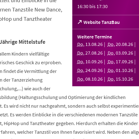
telt und Einblicke in die
16:30
bis
17:30
nen Tanzstile New Dance,
ipHop und Tanztheater
(Öffnet
Website TanzBau
in
einem
Weitere Termine
neuen
Jährige Mittelstufe
Do
,
13
.
08
.
26
Do
,
20
.
08
.
26
Tab)
Do
,
27
.
08
.
26
Do
,
03
.
09
.
26
allem Kindern vielfältige
Do
,
10
.
09
.
26
Do
,
17
.
09
.
26
risches Geschick zu erproben.
Do
,
24
.
09
.
26
Do
,
01
.
10
.
26
 findet die Vermittlung der
Do
,
08
.
10
.
26
Do
,
15
.
10
.
26
n der Tanzerziehung
ulung,...) wie auch der
bildung (Haltungsschulung und Optimierung der kindlichen
. Es wird nicht nur nachgeahmt, sondern auch selbst experimentier
tzt. Es werden Einblicke in die verschiedenen modernen Tanzstile
t, HipHop und Tanztheater gegeben. Hierdurch erhalten die Kinder 
erfahren, welcher Tanzstil von Ihnen favorisiert wird. Neben den al