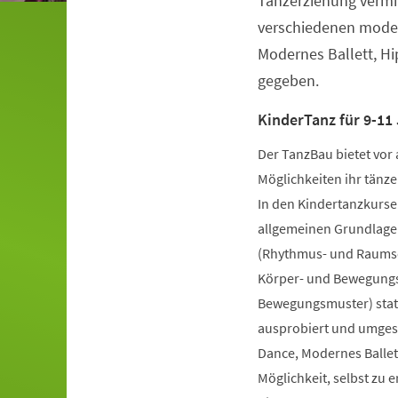
Tanzerziehung vermit
verschiedenen moder
Modernes Ballett, H
gegeben.
KinderTanz für 9-11 
Der TanzBau bietet vor 
Möglichkeiten ihr tänze
In den Kindertanzkursen
allgemeinen Grundlage
(Rhythmus- und Raumsch
Körper- und Bewegungs
Bewegungsmuster) statt
ausprobiert und umgese
Dance, Modernes Ballet
Möglichkeit, selbst zu 