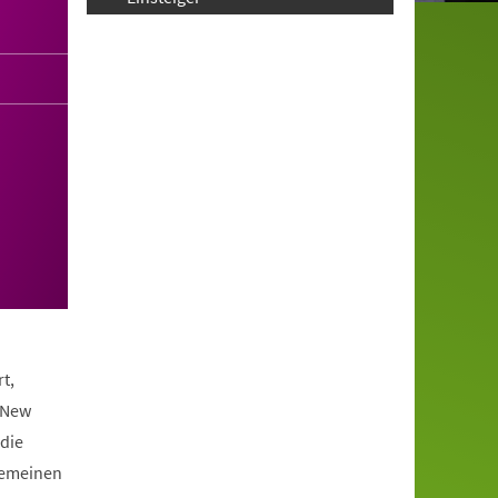
t,
 New
die
lgemeinen