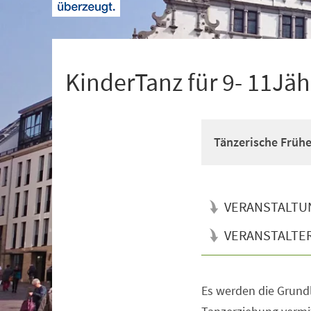
+
1
KinderTanz für 9- 11Jäh
Tänzerische Früh
VERANSTALTU
VERANSTALTE
Es werden die Grun
Veranstaltungsinformationen