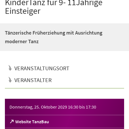
KinderTanz für 9- 11Jährige
Einsteiger
Tänzerische Früherziehung mit Ausrichtung
moderner Tanz
VERANSTALTUNGSORT
VERANSTALTER
Veranstaltungsinformationen
Donnerstag, 25. Oktober 2029
16:30
bis
17:30
(Öffnet
Website TanzBau
in