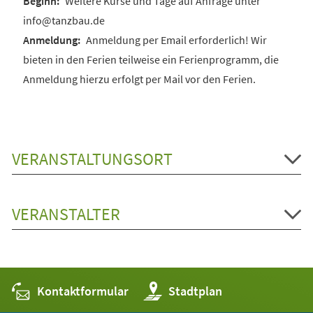
Weitere Kurse und Tage auf Anfrage unter
info@tanzbau.de
Anmeldung per Email erforderlich! Wir
bieten in den Ferien teilweise ein Ferienprogramm, die
Anmeldung hierzu erfolgt per Mail vor den Ferien.
VERANSTALTUNGSORT
VERANSTALTER
Kontaktformular
(Öffnet
Stadtplan
in