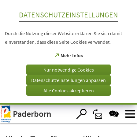
Inhalt anspringen
DATENSCHUTZEINSTELLUNGEN
Durch die Nutzung dieser Website erklären Sie sich damit
einverstanden, dass diese Seite Cookies verwendet.
(Öffnet
Mehr Infos
in
einem
Nur notwendige Cookies
neuen
Tab)
Datenschutzeinstellungen anpassen
Alle Cookies akzeptieren
Visuelle
Paderborn
Assistenzsoftware
öffnen.