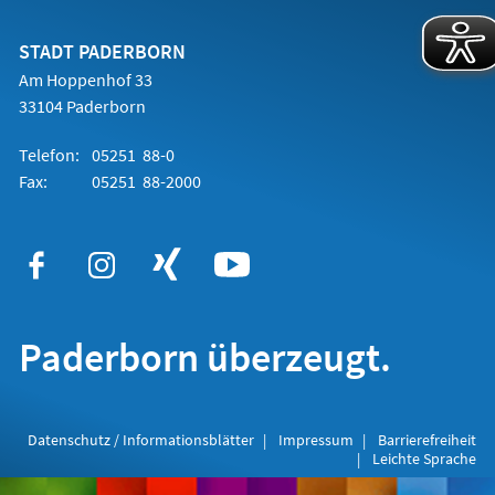
einem
neuen
Tab)
STADT PADERBORN
Am Hoppenhof 33
33104 Paderborn
Telefon:
05251 88-0
Fax:
05251 88-2000
Paderborn überzeugt.
Datenschutz / Informationsblätter
Impressum
Barrierefreiheit
Leichte Sprache