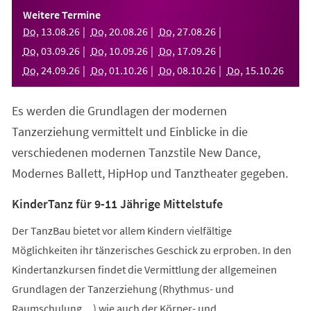
einem
Weitere Termine
neuen
Do
,
13
.
08
.
26
Do
,
20
.
08
.
26
Do
,
27
.
08
.
26
Tab)
Do
,
03
.
09
.
26
Do
,
10
.
09
.
26
Do
,
17
.
09
.
26
Do
,
24
.
09
.
26
Do
,
01
.
10
.
26
Do
,
08
.
10
.
26
Do
,
15
.
10
.
26
Es werden die Grundlagen der modernen
Tanzerziehung vermittelt und Einblicke in die
verschiedenen modernen Tanzstile New Dance,
Modernes Ballett, HipHop und Tanztheater gegeben.
KinderTanz für 9-11 Jährige Mittelstufe
Der TanzBau bietet vor allem Kindern vielfältige
Möglichkeiten ihr tänzerisches Geschick zu erproben. In den
Kindertanzkursen findet die Vermittlung der allgemeinen
Grundlagen der Tanzerziehung (Rhythmus- und
Raumschulung,...) wie auch der Körper- und