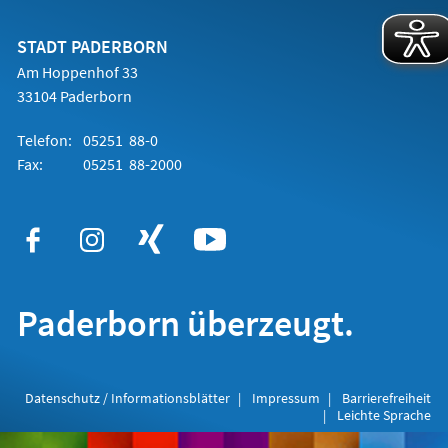
einem
neuen
Tab)
STADT PADERBORN
Am Hoppenhof 33
33104 Paderborn
Telefon:
05251 88-0
Fax:
05251 88-2000
Paderborn überzeugt.
Datenschutz / Informationsblätter
Impressum
Barrierefreiheit
Leichte Sprache