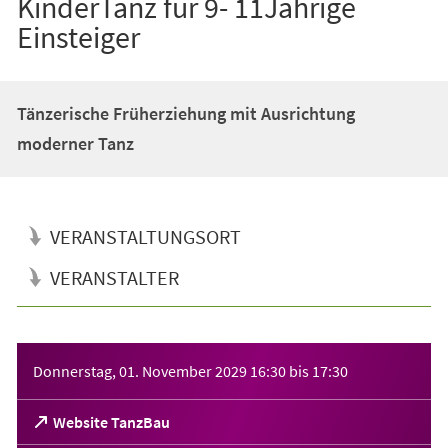
KinderTanz für 9- 11Jährige
Einsteiger
Tänzerische Früherziehung mit Ausrichtung
moderner Tanz
VERANSTALTUNGSORT
VERANSTALTER
Veranstaltungsinformationen
Donnerstag, 01. November 2029
16:30
bis
17:30
(Öffnet
Website TanzBau
in