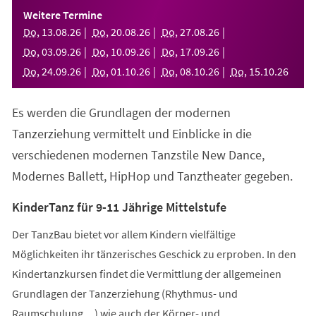
einem
Weitere Termine
neuen
Do
,
13
.
08
.
26
Do
,
20
.
08
.
26
Do
,
27
.
08
.
26
Tab)
Do
,
03
.
09
.
26
Do
,
10
.
09
.
26
Do
,
17
.
09
.
26
Do
,
24
.
09
.
26
Do
,
01
.
10
.
26
Do
,
08
.
10
.
26
Do
,
15
.
10
.
26
Es werden die Grundlagen der modernen
Tanzerziehung vermittelt und Einblicke in die
verschiedenen modernen Tanzstile New Dance,
Modernes Ballett, HipHop und Tanztheater gegeben.
KinderTanz für 9-11 Jährige Mittelstufe
Der TanzBau bietet vor allem Kindern vielfältige
Möglichkeiten ihr tänzerisches Geschick zu erproben. In den
Kindertanzkursen findet die Vermittlung der allgemeinen
Grundlagen der Tanzerziehung (Rhythmus- und
Raumschulung,...) wie auch der Körper- und