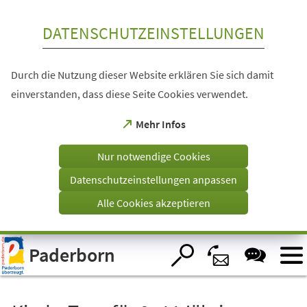
Inhalt anspringen
DATENSCHUTZEINSTELLUNGEN
Durch die Nutzung dieser Website erklären Sie sich damit
einverstanden, dass diese Seite Cookies verwendet.
(Öffnet
Mehr Infos
in
einem
Nur notwendige Cookies
neuen
Tab)
Datenschutzeinstellungen anpassen
Alle Cookies akzeptieren
Visuelle
Paderborn
Assistenzsoftware
öffnen.