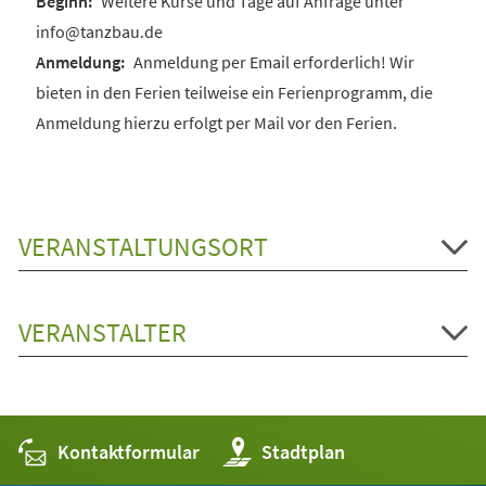
Weitere Kurse und Tage auf Anfrage unter
info@tanzbau.de
Anmeldung per Email erforderlich! Wir
bieten in den Ferien teilweise ein Ferienprogramm, die
Anmeldung hierzu erfolgt per Mail vor den Ferien.
VERANSTALTUNGSORT
VERANSTALTER
Kontaktformular
(Öffnet
Stadtplan
in