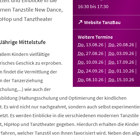
telt und Einblicke in die
16:30
bis
17:30
nen Tanzstile New Dance,
ipHop und Tanztheater
(Öffnet
Website TanzBau
in
einem
Weitere Termine
neuen
Jährige Mittelstufe
Do
,
13
.
08
.
26
Do
,
20
.
08
.
26
Tab)
Do
,
27
.
08
.
26
Do
,
03
.
09
.
26
allem Kindern vielfältige
Do
,
10
.
09
.
26
Do
,
17
.
09
.
26
risches Geschick zu erproben.
Do
,
24
.
09
.
26
Do
,
01
.
10
.
26
 findet die Vermittlung der
Do
,
08
.
10
.
26
Do
,
15
.
10
.
26
n der Tanzerziehung
ulung,...) wie auch der
bildung (Haltungsschulung und Optimierung der kindlichen
. Es wird nicht nur nachgeahmt, sondern auch selbst experimentier
tzt. Es werden Einblicke in die verschiedenen modernen Tanzstile
t, HipHop und Tanztheater gegeben. Hierdurch erhalten die Kinder 
erfahren, welcher Tanzstil von Ihnen favorisiert wird. Neben den al