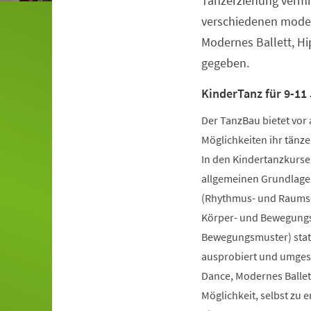
Tanzerziehung vermit
verschiedenen moder
Modernes Ballett, H
gegeben.
KinderTanz für 9-11 
Der TanzBau bietet vor 
Möglichkeiten ihr tänze
In den Kindertanzkursen
allgemeinen Grundlage
(Rhythmus- und Raumsch
Körper- und Bewegungs
Bewegungsmuster) statt
ausprobiert und umgese
Dance, Modernes Ballet
Möglichkeit, selbst zu 