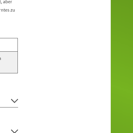
, aber
rntes zu
n
.