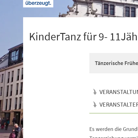
+
1
KinderTanz für 9- 11Jäh
Tänzerische Früh
VERANSTALTU
VERANSTALTE
Es werden die Grun
Veranstaltungsinformationen