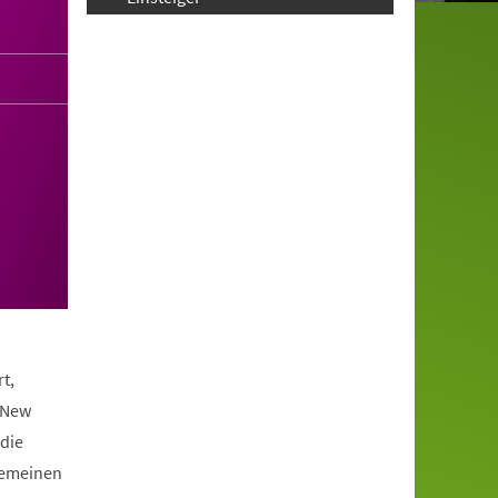
t,
 New
die
lgemeinen