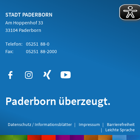
einem
neuen
Tab)
STADT PADERBORN
Am Hoppenhof 33
33104 Paderborn
Telefon:
05251 88-0
Fax:
05251 88-2000
Paderborn überzeugt.
Datenschutz / Informationsblätter
Impressum
Barrierefreiheit
Leichte Sprache