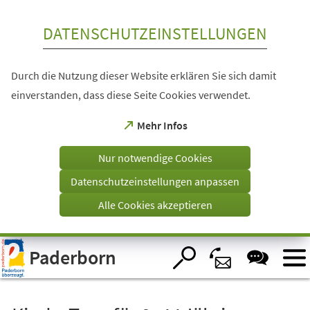
Inhalt anspringen
DATENSCHUTZEINSTELLUNGEN
Durch die Nutzung dieser Website erklären Sie sich damit
einverstanden, dass diese Seite Cookies verwendet.
(Öffnet
Mehr Infos
in
einem
Nur notwendige Cookies
neuen
Tab)
Datenschutzeinstellungen anpassen
Alle Cookies akzeptieren
Visuelle
Paderborn
Assistenzsoftware
öffnen.