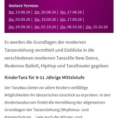
einem
Weitere Termine
neuen
Do
,
13
.
08
.
26
Do
,
20
.
08
.
26
Do
,
27
.
08
.
26
Tab)
Do
,
03
.
09
.
26
Do
,
10
.
09
.
26
Do
,
17
.
09
.
26
Do
,
24
.
09
.
26
Do
,
01
.
10
.
26
Do
,
08
.
10
.
26
Do
,
15
.
10
.
26
Es werden die Grundlagen der modernen
Tanzerziehung vermittelt und Einblicke in die
verschiedenen modernen Tanzstile New Dance,
Modernes Ballett, HipHop und Tanztheater gegeben.
KinderTanz für 9-11 Jährige Mittelstufe
Der TanzBau bietet vor allem Kindern vielfältige
Möglichkeiten ihr tänzerisches Geschick zu erproben. In den
Kindertanzkursen findet die Vermittlung der allgemeinen
Grundlagen der Tanzerziehung (Rhythmus- und
Raumschulung,...) wie auch der Körper- und