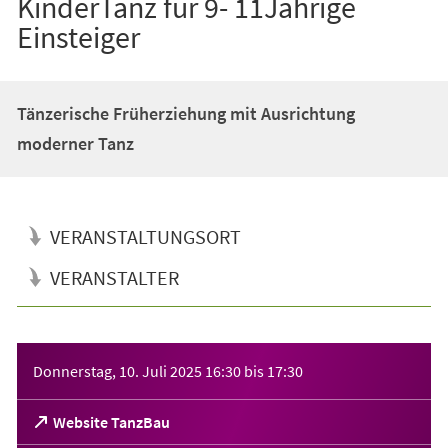
KinderTanz für 9- 11Jährige
Einsteiger
Tänzerische Früherziehung mit Ausrichtung
moderner Tanz
VERANSTALTUNGSORT
VERANSTALTER
Veranstaltungsinformationen
Donnerstag, 10. Juli 2025
16:30
bis
17:30
(Öffnet
Website TanzBau
in