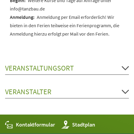
Weitere Kurse und Tage auf Anfrage unter
info@tanzbau.de
Anmeldung per Email erforderlich! Wir
bieten in den Ferien teilweise ein Ferienprogramm, die
Anmeldung hierzu erfolgt per Mail vor den Ferien.
VERANSTALTUNGSORT
VERANSTALTER
Kontaktformular
(Öffnet
Stadtplan
in