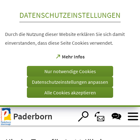
Inhalt anspringen
DATENSCHUTZEINSTELLUNGEN
Durch die Nutzung dieser Website erklären Sie sich damit
einverstanden, dass diese Seite Cookies verwendet.
(Öffnet
Mehr Infos
in
einem
Nur notwendige Cookies
neuen
Tab)
Datenschutzeinstellungen anpassen
Alle Cookies akzeptieren
Visuelle
Paderborn
Assistenzsoftware
öffnen.