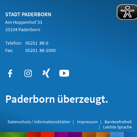
einem
neuen
Tab)
STADT PADERBORN
Am Hoppenhof 33
33104 Paderborn
Telefon:
05251 88-0
Fax:
05251 88-2000
Paderborn überzeugt.
Datenschutz / Informationsblätter
Impressum
Barrierefreiheit
Leichte Sprache