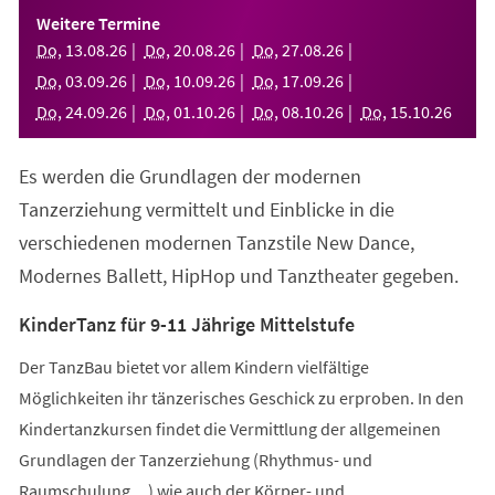
einem
Weitere Termine
neuen
Do
,
13
.
08
.
26
Do
,
20
.
08
.
26
Do
,
27
.
08
.
26
Tab)
Do
,
03
.
09
.
26
Do
,
10
.
09
.
26
Do
,
17
.
09
.
26
Do
,
24
.
09
.
26
Do
,
01
.
10
.
26
Do
,
08
.
10
.
26
Do
,
15
.
10
.
26
Es werden die Grundlagen der modernen
Tanzerziehung vermittelt und Einblicke in die
verschiedenen modernen Tanzstile New Dance,
Modernes Ballett, HipHop und Tanztheater gegeben.
KinderTanz für 9-11 Jährige Mittelstufe
Der TanzBau bietet vor allem Kindern vielfältige
Möglichkeiten ihr tänzerisches Geschick zu erproben. In den
Kindertanzkursen findet die Vermittlung der allgemeinen
Grundlagen der Tanzerziehung (Rhythmus- und
Raumschulung,...) wie auch der Körper- und