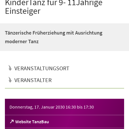
KinderTanz für 9- 11Jährige
Einsteiger
Tänzerische Früherziehung mit Ausrichtung
moderner Tanz
VERANSTALTUNGSORT
VERANSTALTER
Veranstaltungsinformationen
Donnerstag, 17. Januar 2030
16:30
bis
17:30
(Öffnet
Website TanzBau
in