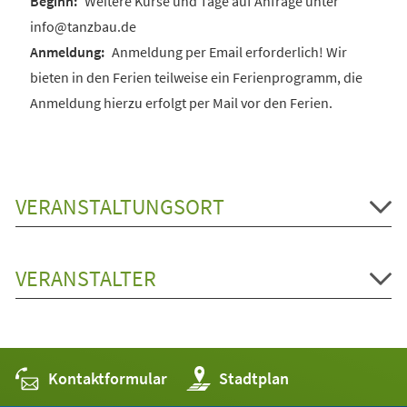
Weitere Kurse und Tage auf Anfrage unter
info@tanzbau.de
Anmeldung per Email erforderlich! Wir
bieten in den Ferien teilweise ein Ferienprogramm, die
Anmeldung hierzu erfolgt per Mail vor den Ferien.
VERANSTALTUNGSORT
VERANSTALTER
Kontaktformular
(Öffnet
Stadtplan
in